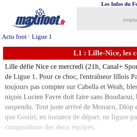
Les Infos du F
31/08
Ang.
: avec Paqueta, West Ham freine
emplac
31/08
Ita.
: la Juve se relance, Milik buteur
>
Actu foot
Ligue 1
31/08
All. (Cpe)
: le Bayern s'amuse, Tel but
L1 : Lille-Nice, les
31/08
Auxerre
: Furlan un peu frustré
Lille défie Nice ce mercredi (21h, Canal+ Spor
31/08
Ang.
: Arsenal enchaîne, City et Hålan
de Ligue 1. Pour ce choc, l'entraîneur lillois 
toujours pas compter sur Cabella et Weah, bles
31/08
Lyon
: le regret de Bosz
niçois Lucien Favre doit faire sans Boudaoui, 
suspendu. Tout juste arrivé de Monaco, Diop es
31/08
L1
: Strasbourg 1-1 Nantes (fini)
que Gouiri, en instance de départ, ne figure pa
compositions des deux équipes.
31/08
L1
: Montpellier 2-0 Ajaccio (fini)