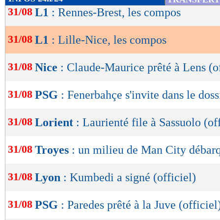
1,17
2,50 -
de
31/08
L1
: Rennes-Brest, les compos
statistiques toutes compétitions con
lecture
Lu 3.548 fois
- Romain Rigaux -
31/08
L1
: Lille-Nice, les compos
OK
31/08
Nice
: Claude-Maurice prêté à Lens (of
31/08
PSG
: Fenerbahçe s'invite dans le doss
31/08
Lorient
: Laurienté file à Sassuolo (off
31/08
Troyes
: un milieu de Man City débarq
31/08
Lyon
: Kumbedi a signé (officiel)
31/08
PSG
: Paredes prêté à la Juve (officiel