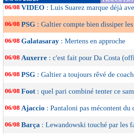
de
06/08
VIDEO
: Luis Suarez marque déjà ave
lecture
06/08
PSG
: Galtier compte bien dissiper les
OK
06/08
Galatasaray
: Mertens en approche
06/08
Auxerre
: c'est fait pour Da Costa (off
06/08
PSG
: Galtier a toujours rêvé de coach
06/08
Foot
: quel pari combiné tenter ce sam
06/08
Ajaccio
: Pantaloni pas mécontent du
06/08
Barça
: Lewandowski touché par les f