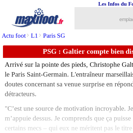
Les Infos du F
06/08
L2
: Saint-Etienne ne gagne toujours p
emplac
06/08
PSG
: Kimpembe parti pour rester
>
>
Actu foot
L1
Paris SG
06/08
L1
: Strasbourg-Monaco, les compos
PSG : Galtier compte bien dis
06/08
VIDEO
: le premier but de Darwin N
Arrivé sur la pointe des pieds, Christophe Galti
06/08
Chelsea
: la 2e offre pour Fofana repo
le Paris Saint-Germain. L'entraîneur marseillai
doutes concernant sa venue surprise en répon
06/08
Ang.
: Liverpool arrache le nul à Ful
détracteurs.
06/08
Man Utd
: Neville irrité par Ronaldo
"C’est une source de motivation incroyable. Je 
m’appuie dessus. Je comprends que ça puisse êt
06/08
PSG
: Galtier compte sur Danilo
certains mecs – qui eux ne méritent pas le titre