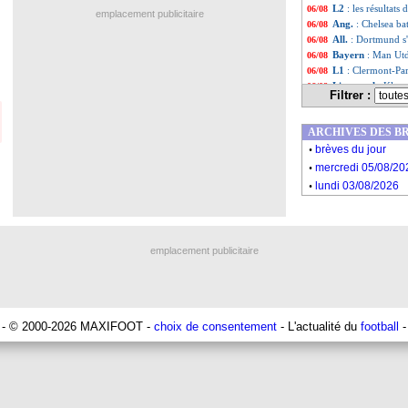
L2
: les résultats 
06/08
emplacement publicitaire
Ang.
: Chelsea ba
06/08
All.
: Dortmund s'
06/08
Bayern
: Man Utd
06/08
L1
: Clermont-Pa
06/08
Liverpool
: Klopp
06/08
Filtrer :
Schalke
: le fils 
06/08
Strasbourg
: Ste
06/08
ARCHIVES DES B
Strasbourg
: Dji
06/08
.
Monaco
: son but
06/08
brèves du jour
.
Strasbourg
: Prci
06/08
mercredi 05/08/20
L1
: Strasbourg 1
06/08
.
lundi 03/08/2026
Brest
: une avanc
06/08
VIDEO
: la repri
06/08
Juve
: un accord 
06/08
VIDEO
: le joli 
06/08
emplacement publicitaire
Ang.
: Tottenham
06/08
Nice
: Da Cunha a
06/08
Tottenham
: un 
06/08
Bordeaux
: Bres
06/08
L2
: Saint-Etienn
06/08
- © 2000-2026 MAXIFOOT -
choix de consentement
- L'actualité du
football
-
PSG
: Kimpembe p
06/08
L1
: Strasbourg-
06/08
VIDEO
: le prem
06/08
Chelsea
: la 2e o
06/08
Ang.
: Liverpool 
06/08