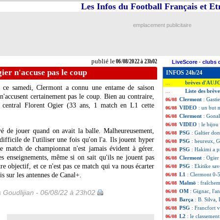
Les Infos du Football Français et E
emplacement publicitaire
publié le
06/08/2022 à 23h02
LiveScore
-
clubs 
ier n'accuse pas le coup
INFOS 24h/24
brèves d'AUJ
...
) ce samedi, Clermont a connu une entame de saison
Liste des brèv
...
n'accusent certainement pas le coup. Bien au contraire,
Clermont
: Gasti
06/08
 central Florent Ogier (33 ans, 1 match en L1 cette
VIDEO
: un but 
06/08
Clermont
: Gonal
06/08
VIDEO
: le bijou
06/08
ayé de jouer quand on avait la balle. Malheureusement,
PSG
: Galtier d
06/08
ifficile de l'utiliser une fois qu'on l'a. Ils jouent hyper
PSG
: heureux, G
06/08
e match de championnat n'est jamais évident à gérer.
PSG
: Hakimi a pr
06/08
es enseignements, même si on sait qu'ils ne jouent pas
Clermont
: Ogier
06/08
e objectif, et ce n'est pas ce match qui va nous écarter
PSG
: Ekitike sa
06/08
is sur les antennes de Canal+.
L1
: Clermont 0-5
06/08
Malmö
: fraîchem
06/08
OM
: Gignac, l'
s Goudlijian - 06/08/22 à 23h02
06/08
Barça
: B. Silva,
06/08
PSG
: Francfort 
06/08
L2
: le classement
06/08