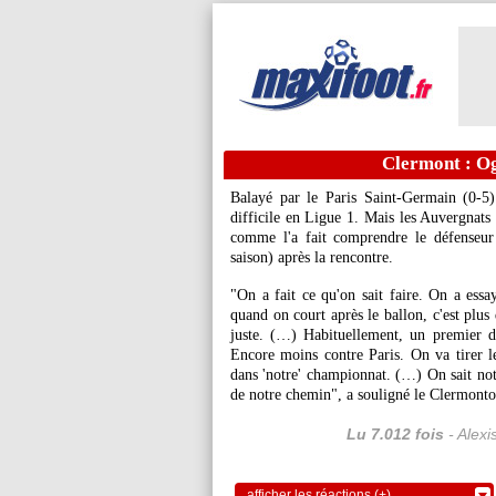
Clermont : Og
Balayé par le Paris Saint-Germain (0-5
difficile en Ligue 1. Mais les Auvergnats 
comme l'a fait comprendre le défenseur
saison) après la rencontre.
"On a fait ce qu'on sait faire. On a ess
quand on court après le ballon, c'est plus d
juste. (…) Habituellement, un premier d
Encore moins contre Paris. On va tirer l
dans 'notre' championnat. (…) On sait notr
de notre chemin", a souligné le Clermonto
Lu 7.012 fois
- Alexi
afficher les réactions (+)