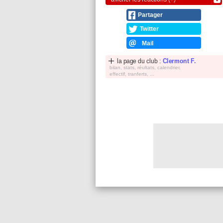
Partager
Twitter
Mail
la page du club :
Clermont F.
bilan, stats, réultats, calendrier,
effectif, tranferts, ...