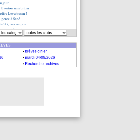
du jour
t Everton sans briller
offre Leverkusen !
 pense à Sané
ris SG, les compos
 en veut à ses joueurs
d'Henrik Larsson attiré (off.)
phan n'accable pas l'arbitre
REVES
ku veut rester
.
, Diop la joue collectif
brèves d'hier
.
c ne s'inquiète pas
26
mardi 04/08/2026
-2 Monaco (fini)
.
Recherche archives
ée pour Slimani ?
se parfaite de Diatta !
avec Kostic !
but de Bensebaini !
 démarre en fanfare !
 deux pistes en L1
accord avec Udogie
t tente sa chance pour Hwang
e ne gagne toujours pas
arti pour rester
Monaco, les compos
ier but de Darwin Nuñez en PL
ffre pour Fofana repoussée
arrache le nul à Fulham