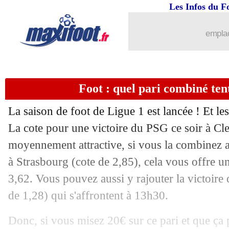
Les Infos du F
06/08
Chelsea
: la 2e offre pour Fofana repo
emplac
06/08
Ang.
: Liverpool arrache le nul à Ful
06/08
Man Utd
: Neville irrité par Ronaldo
Foot : quel pari combiné ten
06/08
PSG
: Galtier compte sur Danilo
La saison de foot de Ligue 1 est lancée ! Et les
La cote pour une victoire du PSG ce soir à Cl
06/08
Arsenal
: Saliba a impressionné Nevil
moyennement attractive, si vous la combinez 
06/08
à Strasbourg (cote de 2,85), cela vous offre un
Lille
: Létang confirme le départ d'On
3,62. Vous pouvez aussi y rajouter la victoire
06/08
Nice
: Schmeichel n'a pas hésité
de 1,28) qui s'affrontent à 13h30.
06/08
Aston Villa
: Gerrard sous le charme
Donc, si vous misez 20€ sur ce pari et que ça 