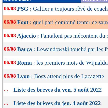
de
Lu 8.820 fois
- Maxifoot - 06
06/08
PSG
: Galtier a toujours rêvé de coach
lecture
OK
06/08
Foot
: quel pari combiné tenter ce sam
06/08
Ajaccio
: Pantaloni pas mécontent du
06/08
Barça
: Lewandowski touché par les f
06/08
Roma
: les premiers mots de Wijnald
06/08
Lyon
: Bosz attend plus de Lacazette
...
Liste des brèves du ven. 5 août 2022
...
Liste des brèves du jeu. 4 août 2022