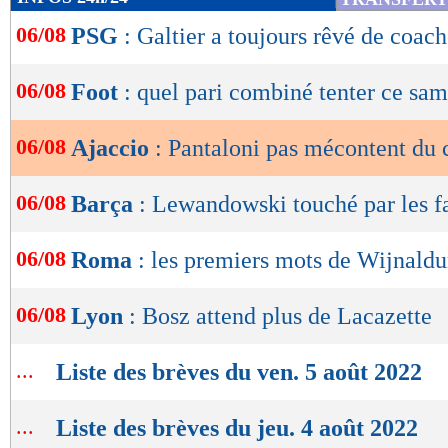
de
06/08
PSG
: Galtier a toujours rêvé de coach
lecture
OK
06/08
Foot
: quel pari combiné tenter ce sam
06/08
Ajaccio
: Pantaloni pas mécontent du
06/08
Barça
: Lewandowski touché par les f
06/08
Roma
: les premiers mots de Wijnald
06/08
Lyon
: Bosz attend plus de Lacazette
...
Liste des brèves du ven. 5 août 2022
...
Liste des brèves du jeu. 4 août 2022