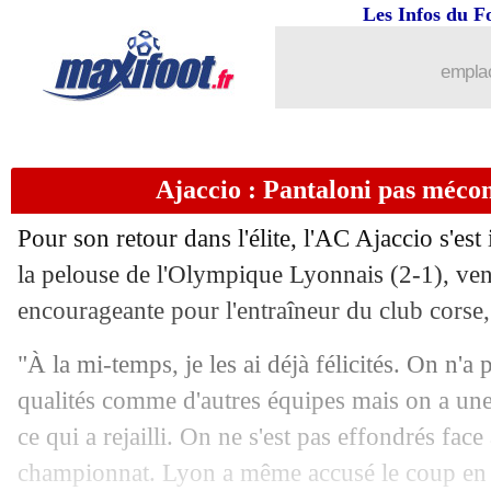
Les Infos du F
06/08
Chelsea
: la 2e offre pour Fofana repo
emplac
06/08
Ang.
: Liverpool arrache le nul à Ful
06/08
Man Utd
: Neville irrité par Ronaldo
Ajaccio : Pantaloni pas méco
06/08
PSG
: Galtier compte sur Danilo
Pour son retour dans l'élite, l'AC Ajaccio s'est 
la pelouse de l'Olympique Lyonnais (2-1), ven
06/08
Arsenal
: Saliba a impressionné Nevil
encourageante pour l'entraîneur du club corse,
06/08
Lille
: Létang confirme le départ d'On
"À la mi-temps, je les ai déjà félicités. On n'a
qualités comme d'autres équipes mais on a une 
06/08
Nice
: Schmeichel n'a pas hésité
ce qui a rejailli. On ne s'est pas effondrés face
06/08
Aston Villa
: Gerrard sous le charme
championnat. Lyon a même accusé le coup en 