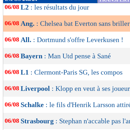
de
06/08
L2
: les résultats du jour
lecture
06/08
Ang.
: Chelsea bat Everton sans briller
OK
06/08
All.
: Dortmund s'offre Leverkusen !
06/08
Bayern
: Man Utd pense à Sané
06/08
L1
: Clermont-Paris SG, les compos
06/08
Liverpool
: Klopp en veut à ses joueur
06/08
Schalke
: le fils d'Henrik Larsson attiré
06/08
Strasbourg
: Stephan n'accable pas l'a