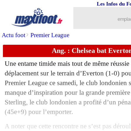
Les Infos du F
...
Liste des brèves du dim. 7 août 2022
emplac
06/08
Clermont
: Gastien pourrait payer po
>
Actu foot
Premier League
06/08
VIDEO
: un but magistral en L2 !
Ang. : Chelsea bat Everton
06/08
Clermont
: Gonalons s’incline devant
Une entame timide mais tout de même réussie
06/08
VIDEO
: le bijou de Messi !
déplacement sur le terrain d’Everton (1-0) pou
Premier League ce samedi, le club londonien s’
06/08
PSG
: Galtier donne des nouvelles d
manque d’inspiration pour la grande première 
Sterling, le club londonien a profité d’un pén
06/08
PSG
: heureux, Galtier refuse de s'en
(45e+9) pour l’emporter.
06/08
PSG
: Hakimi a pris du plaisir
A noter que cette rencontre ne s’est pas déroul