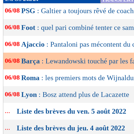
de
06/08
PSG
: Galtier a toujours rêvé de coach
lecture
OK
06/08
Foot
: quel pari combiné tenter ce sam
06/08
Ajaccio
: Pantaloni pas mécontent du
06/08
Barça
: Lewandowski touché par les f
06/08
Roma
: les premiers mots de Wijnald
06/08
Lyon
: Bosz attend plus de Lacazette
...
Liste des brèves du ven. 5 août 2022
...
Liste des brèves du jeu. 4 août 2022