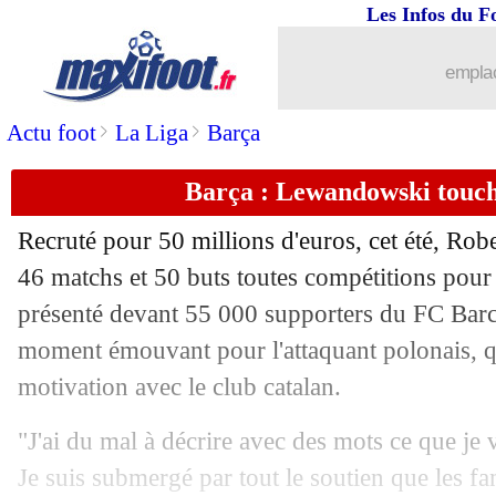
Les Infos du F
06/08
Chelsea
: la 2e offre pour Fofana repo
emplac
06/08
Ang.
: Liverpool arrache le nul à Ful
>
>
Actu foot
La Liga
Barça
06/08
Man Utd
: Neville irrité par Ronaldo
Barça : Lewandowski touché
06/08
PSG
: Galtier compte sur Danilo
Recruté pour 50 millions d'euros, cet été, Ro
46 matchs et 50 buts toutes compétitions pour
06/08
Arsenal
: Saliba a impressionné Nevil
présenté devant 55 000 supporters du FC Ba
06/08
moment émouvant pour l'attaquant polonais, qui
Lille
: Létang confirme le départ d'On
motivation avec le club catalan.
06/08
Nice
: Schmeichel n'a pas hésité
"J'ai du mal à décrire avec des mots ce que je v
06/08
Aston Villa
: Gerrard sous le charme
Je suis submergé par tout le soutien que les fa