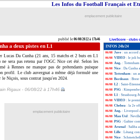
Les Infos du Football Français et E
Liverpool
: Klopp
06/08
Schalke
: le fils 
06/08
Strasbourg
: Ste
06/08
emplacement publicitaire
Strasbourg
: Dji
06/08
Monaco
: son but
06/08
Strasbourg
: Prci
06/08
L1
: Strasbourg 1
06/08
publié le
06/08/2022 à 17h46
LiveScore
-
clubs 
Brest
: une avanc
06/08
nha a deux pistes en L1
INFOS 24h/24
VIDEO
: la repri
06/08
Juve
: un accord 
06/08
lier Lucas Da Cunha (21 ans, 15 matchs et 2 buts en L1
VIDEO
: le joli 
06/08
 ne sera pas retenu par l'OGC Nice cet été. Selon les
Ang.
: Tottenham
06/08
ormé à Rennes ne manque pas de prétendants puisque
Nice
: Da Cunha a
06/08
son profil. Le club auvergnat a même déjà formulé une
Tottenham
: un 
06/08
r le Niçois, sous contrat jusqu'en 2024.
Bordeaux
: Bres
06/08
L2
: Saint-Etienn
06/08
in Rigaux - 06/08/22 à 17h46
PSG
: Kimpembe p
06/08
L1
: Strasbourg-
06/08
VIDEO
: le prem
06/08
Chelsea
: la 2e o
06/08
Ang.
: Liverpool 
06/08
emplacement publicitaire
Man Utd
: Nevill
06/08
PSG
: Galtier co
06/08
Arsenal
: Saliba 
06/08
Lille
: Létang con
06/08
Nice
: Schmeichel 
06/08