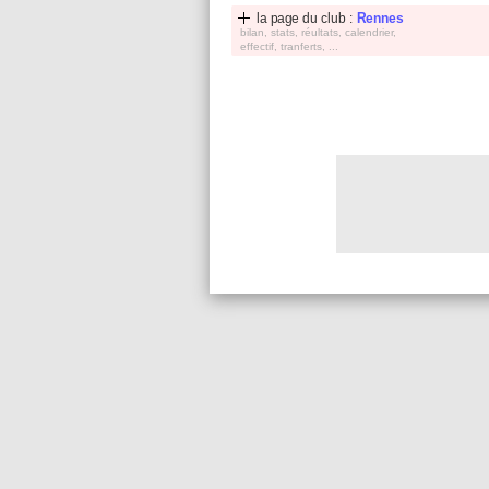
la page du club :
Rennes
bilan, stats, réultats, calendrier,
effectif, tranferts, ...