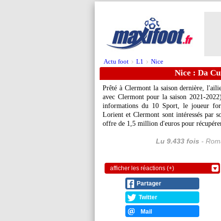
Actu foot
L1
Nice
>
>
Nice : Da Cu
Prêté à Clermont la saison dernière, l'ai
avec Clermont pour la saison 2021-2022)
informations du 10 Sport, le joueur f
Lorient et Clermont sont intéressés par 
offre de 1,5 million d'euros pour récupére
Lu 9.433 fois
- Roma
afficher les réactions (+)
Partager
Twitter
Mail