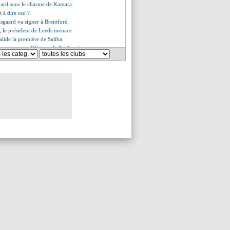
rard sous le charme de Kamara
t à dire oui ?
sgaard va signer à Brentford
, le président de Leeds menace
valide la première de Saliba
arez marque déjà avec le Nacional
mpte bien dissiper les doutes
ertens en approche
ait pour Da Costa (officiel)
oujours rêvé de coacher le club
combiné tenter ce samedi ?
oni pas mécontent du contenu
ski touché par les fans
iers mots de Wijnaldum
d plus de Lacazette
es du ven. 5 août 2022
es du jeu. 4 août 2022