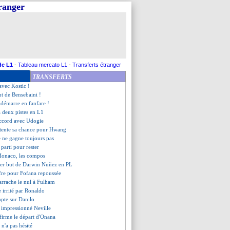
tranger
 en veut à ses joueurs
d'Henrik Larsson attiré (off.)
phan n'accable pas l'arbitre
ku veut rester
, Diop la joue collectif
c ne s'inquiète pas
-2 Monaco (fini)
de L1
-
Tableau mercato L1
-
Transferts étranger
ée pour Slimani ?
TRANSFERTS
se parfaite de Diatta !
avec Kostic !
but de Bensebaini !
 démarre en fanfare !
 deux pistes en L1
accord avec Udogie
t tente sa chance pour Hwang
e ne gagne toujours pas
arti pour rester
Monaco, les compos
ier but de Darwin Nuñez en PL
ffre pour Fofana repoussée
arrache le nul à Fulham
e irrité par Ronaldo
mpte sur Danilo
a impressionné Neville
firme le départ d'Onana
n'a pas hésité