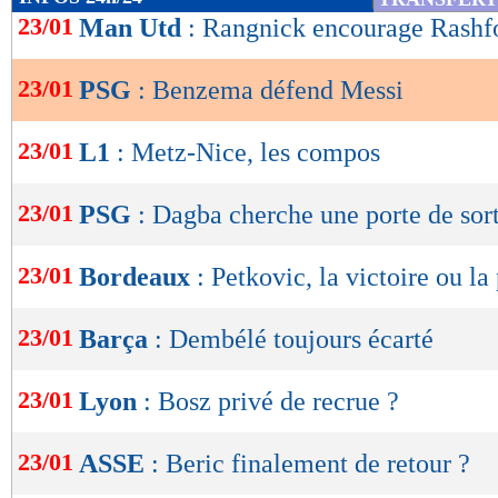
de
23/01
Man Utd
: Rangnick encourage Rashf
lecture
23/01
PSG
: Benzema défend Messi
OK
23/01
L1
: Metz-Nice, les compos
23/01
PSG
: Dagba cherche une porte de sor
23/01
Bordeaux
: Petkovic, la victoire ou la
23/01
Barça
: Dembélé toujours écarté
23/01
Lyon
: Bosz privé de recrue ?
23/01
ASSE
: Beric finalement de retour ?