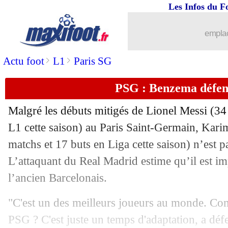
Les Infos du F
23/01
L1
: Clermont 2-1 Rennes (fini)
emplac
23/01
L1
: Angers 2-1 Troyes (fini)
>
>
Actu foot
L1
Paris SG
23/01
L1
: Bordeaux 4-3 Strasbourg (fini)
PSG : Benzema défen
23/01
L1
: Nantes 4-2 Lorient (fini)
Malgré les débuts mitigés de Lionel Messi (34 
23/01
Barça
: Dembélé ne s'est pas présenté
L1 cette saison) au Paris Saint-Germain, Kar
matchs et 17 buts en Liga cette saison) n’est p
23/01
L1
: Montpellier-Monaco, les compos
L’attaquant du Real Madrid estime qu’il est im
l’ancien Barcelonais.
23/01
Metz
: la frustration de Tchimbembé
"C'est un des meilleurs joueurs au monde. Com
23/01
Nice
: un match maîtrisé pour Todibo
PSG ? C'est juste un temps d'adaptation, a déf