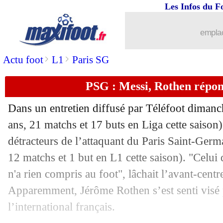
Les Infos du F
emplac
>
>
Actu foot
L1
Paris SG
PSG : Messi, Rothen répo
Dans un entretien diffusé par Téléfoot dima
ans, 21 matchs et 17 buts en Liga cette saison)
détracteurs de l’attaquant du Paris Saint-Germ
12 matchs et 1 but en L1 cette saison). "Celui q
n'a rien compris au foot", lâchait l’avant-cent
Apparemment, Jérôme Rothen s’est senti visé 
l’international français.