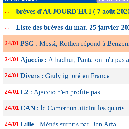
de
Lu 54.672 fois
- Eric Bethsy - 
...
brèves d'AUJOURD'HUI ( 7 août 202
lecture
OK
...
Liste des brèves du mar. 25 janvier 20
24/01
PSG
: Messi, Rothen répond à Benze
24/01
Ajaccio
: Alhadhur, Pantaloni n'a pas 
24/01
Divers
: Giuly ignoré en France
24/01
L2
: Ajaccio n'en profite pas
24/01
CAN
: le Cameroun atteint les quarts
24/01
Lille
: Ménès surpris par Ben Arfa