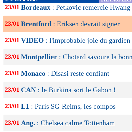
de
23/01
Bordeaux
: Petkovic remercie Hwang
lecture
23/01
Brentford
: Eriksen devrait signer
OK
23/01
VIDEO
: l'improbable joie du gardien
23/01
Montpellier
: Chotard savoure la bon
23/01
Monaco
: Disasi reste confiant
23/01
CAN
: le Burkina sort le Gabon !
23/01
L1
: Paris SG-Reims, les compos
23/01
Ang.
: Chelsea calme Tottenham