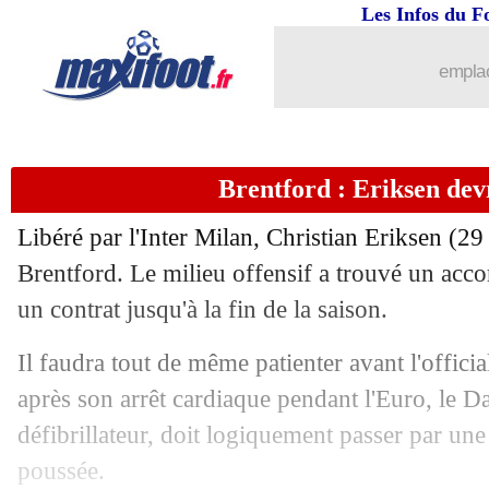
Les Infos du F
...
Liste des brèves du lun. 24 janvier 20
emplac
23/01
Reims
: Garcia assume son plan de jeu
23/01
Atletico
: le soulagement de Simeone
Brentford : Eriksen dev
23/01
PSG
: Ramos-Kimpembe, Pochettino 
Libéré par l'Inter Milan, Christian Eriksen (29 
23/01
PSG
: Ramos évoque son état de form
Brentford. Le milieu offensif a trouvé un acco
un contrat jusqu'à la fin de la saison.
23/01
Reims
: Abdelhamid regrette la passiv
Il faudra tout de même patienter avant l'offici
23/01
L1
: le classement des buteurs
après son arrêt cardiaque pendant l'Euro, le D
défibrillateur, doit logiquement passer par une
23/01
Esp.
: le Barça arrache la victoire
poussée.