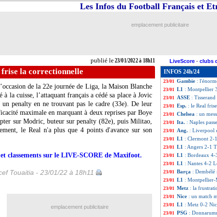
Les Infos du Football Français et E
Bordeaux
: Petk
23/01
Brentford
: Eriks
23/01
VIDEO
: l'impro
23/01
emplacement publicitaire
Montpellier
: Cho
23/01
Monaco
: Disasi 
23/01
CAN
: le Burkina
23/01
L1
: Paris SG-Rei
23/01
publié le
23/01/2022 à 18h11
LiveScore
-
clubs 
Ang.
: Chelsea c
23/01
 frise la correctionnelle
INFOS 24h/24
All.
: le Bayern s
23/01
Gambie
: l'énor
23/01
occasion de la 22e journée de Liga, la Maison Blanche
L1
: Montpellier 
23/01
 à la cuisse, l’attaquant français a cédé sa place à Jovic
ASSE
: Tisserand
23/01
é un penalty en ne trouvant pas le cadre (33e). De leur
Esp.
: le Real fris
23/01
efficacité maximale en marquant à deux reprises par Boye
Chelsea
: un mess
23/01
mpter sur Modric, buteur sur penalty (82e), puis Militao,
Ita.
: Naples pass
23/01
sement, le Real n'a plus que 4 points d'avance sur son
Ang.
: Liverpool 
23/01
L1
: Clermont 2-1
23/01
L1
: Angers 2-1 T
23/01
rs et classements sur le LIVE-SCORE de Maxifoot.
L1
: Bordeaux 4-3
23/01
L1
: Nantes 4-2 Lo
23/01
ef Touaitia - 23/01/22 à 18h11
Barça
: Dembélé n
23/01
L1
: Montpellier
23/01
Metz
: la frustr
23/01
Nice
: un match m
23/01
L1
: Metz 0-2 Nic
23/01
emplacement publicitaire
PSG
: Donnarumm
23/01