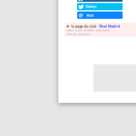
Twitter
Mail
la page du club :
Real Madrid
bilan, stats, réultats, calendrier,
effectif, tranferts, ...