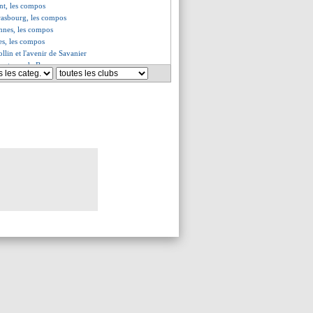
nt, les compos
rasbourg, les compos
nnes, les compos
es, les compos
ollin et l'avenir de Savanier
amertume de Benzema
ick encourage Rashford
éfend Messi
les compos
che une porte de sortie
vic, la victoire ou la porte ?
toujours écarté
 de recrue ?
alement de retour ?
ic conseille Mbappé
tonne les joueurs
c a apprécié son passage
ureux de son adaptation
e DS, Ibra en remet une couche
e impatient de retrouver Chelsea
 adoré l'entrée de Bakambu
es du sam. 22 janvier 2022
es du ven. 21 janvier 2022