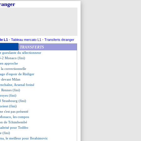
tranger
ovic remercie Hwang
en devrait signer
bable joie du gardien burkinabè
tard savoure la bonne opération
reste confiant
 sort le Gabon !
ms, les compos
de L1
-
Tableau mercato L1
-
Transferts étranger
alme Tottenham
TRANSFERTS
e balade
me gueulante du sélectionneur
3-2 Monaco (fini)
 en approche
e la correctionnelle
age d'espoir de Rüdiger
e devant Milan
enchaîne, Arsenal freiné
 Rennes (fini)
royes (fini)
 Strasbourg (fini)
rient (fini)
e s'est pas présenté
-Monaco, les compos
ation de Tchimbembé
aîtrisé pour Todibo
e (fini)
a, le meilleur pour Ibrahimovic