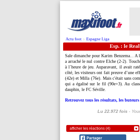
Actu foot
Espagne Liga
>
Esp. : le Real
Sale dimanche pour Karim Benzema... A l’
a arraché le nul contre Elche (2-2). Touché
à l’heure de jeu. Auparavant, il avait rat
côté, les visiteurs ont fait preuve d’une 
(42e) et Milla (76e). Mais c'était sans co
qui a égalisé sur le fil (90e+3). Au clas
dauphin, le FC Séville.
Retrouvez tous les résultats, les buteu
Lu 22.972 fois
- Youc
afficher les réactions (4)
Partager