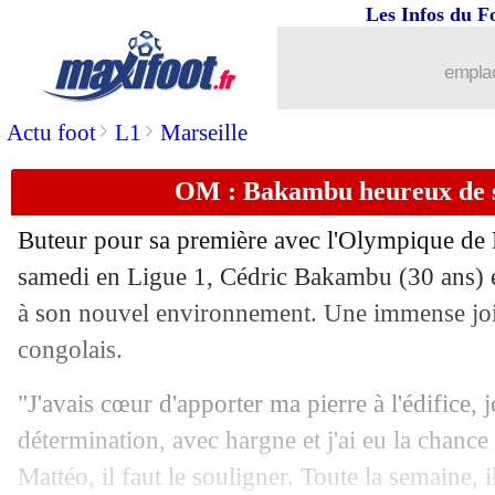
Les Infos du F
23/01
PSG
: Donnarumma, le meilleur pour
emplac
23/01
L1
: Nantes-Lorient, les compos
>
>
Actu foot
L1
Marseille
23/01
L1
: Bordeaux-Strasbourg, les compos
OM : Bakambu heureux de s
23/01
L1
: Clermont-Rennes, les compos
Buteur pour sa première avec l'Olympique de M
samedi en Ligue 1, Cédric Bakambu (30 ans) e
23/01
L1
: Angers-Troyes, les compos
à son nouvel environnement. Une immense joie
23/01
congolais.
Montpellier
: Nicollin et l'avenir de 
"J'avais cœur d'apporter ma pierre à l'édifice, j
23/01
Ballon d'Or
: l'amertume de Benzema
détermination, avec hargne et j'ai eu la chance
23/01
Man Utd
: Rangnick encourage Rashf
Mattéo, il faut le souligner. Toute la semaine, 