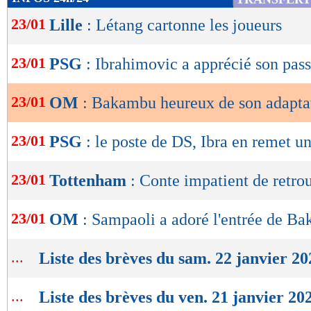
de
23/01
Lille
: Létang cartonne les joueurs
lecture
OK
23/01
PSG
: Ibrahimovic a apprécié son pas
23/01
OM
: Bakambu heureux de son adapta
23/01
PSG
: le poste de DS, Ibra en remet u
23/01
Tottenham
: Conte impatient de retro
23/01
OM
: Sampaoli a adoré l'entrée de B
...
Liste des brèves du sam. 22 janvier 20
...
Liste des brèves du ven. 21 janvier 20