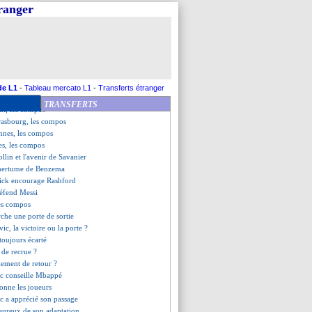
royes (fini)
tranger
 Strasbourg (fini)
rient (fini)
e s'est pas présenté
-Monaco, les compos
ation de Tchimbembé
aîtrisé pour Todibo
e (fini)
de L1
-
Tableau mercato L1
-
Transferts étranger
a, le meilleur pour Ibrahimovic
TRANSFERTS
nt, les compos
rasbourg, les compos
nnes, les compos
es, les compos
ollin et l'avenir de Savanier
amertume de Benzema
ick encourage Rashford
éfend Messi
les compos
che une porte de sortie
vic, la victoire ou la porte ?
toujours écarté
 de recrue ?
alement de retour ?
ic conseille Mbappé
tonne les joueurs
c a apprécié son passage
ureux de son adaptation