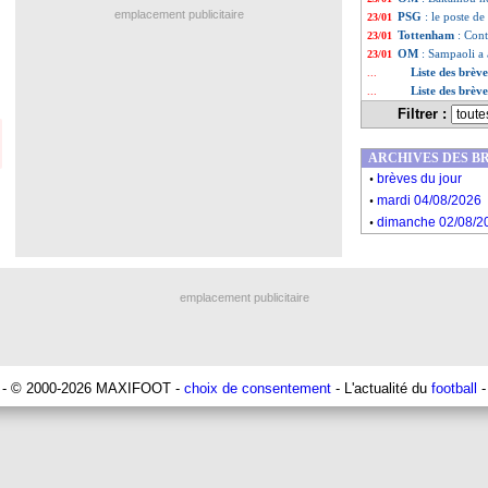
emplacement publicitaire
PSG
: le poste d
23/01
Tottenham
: Cont
23/01
OM
: Sampaoli a
23/01
Liste des brèv
...
Liste des brèv
...
Filtrer :
ARCHIVES DES B
.
brèves du jour
.
mardi 04/08/2026
.
dimanche 02/08/2
emplacement publicitaire
- © 2000-2026 MAXIFOOT -
choix de consentement
- L'actualité du
football
-