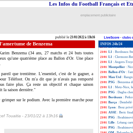
L1
: Angers 2-1 T
23/01
Les Infos du Football Français et E
L1
: Bordeaux 4-3
23/01
L1
: Nantes 4-2 Lo
23/01
emplacement publicitaire
Barça
: Dembélé n
23/01
L1
: Montpellier
23/01
Metz
: la frustr
23/01
Nice
: un match m
23/01
publié le
23/01/2022 à 13h16
L1
: Metz 0-2 Nic
23/01
LiveScore
-
clubs 
PSG
: Donnarumm
23/01
: l'amertume de Benzema
INFOS 24h/24
L1
: Nantes-Lorie
23/01
L1
: Bordeaux-St
23/01
Karim Benzema (34 ans, 27 matchs et 24 buts toutes
L1
: Clermont-Re
23/01
mieux qu'une quatrième place au Ballon d'Or. Une place
L1
: Angers-Troy
23/01
.
Montpellier
: Nic
23/01
Ballon d'Or
: l'
23/01
areil que trentième. L'essentiel, c'est de le gagner, a
Man Utd
: Rangn
23/01
pour Téléfoot. On m'a dit que je n'avais pas remporté
PSG
: Benzema d
23/01
as faire plus. Ça reste un objectif et chaque saison
L1
: Metz-Nice, 
23/01
it la saison dernière."
PSG
: Dagba cher
23/01
Bordeaux
: Petko
23/01
r grimper sur le podium. Avec la première marche pour
Barça
: Dembélé 
23/01
Lyon
: Bosz privé
23/01
ASSE
: Beric fin
23/01
ef Touaitia - 23/01/22 à 13h16
PSG
: Ibrahimov
23/01
Lille
: Létang car
23/01
PSG
: Ibrahimovi
23/01
OM
: Bakambu he
23/01