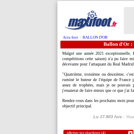
Actu foot
BALLON D'OR
>
Ballon d'Or 
Malgré une année 2021 exceptionnelle, 
compétitions cette saison) n'a pu faire 
décevante pour l'attaquant du Real Madrid
"Quatrième, troisième ou deuxième, c'est p
ruminé le buteur de l'équipe de France 
assez de trophées, mais je ne pouvais p
j'essaierai de faire mieux que ce que j'ai fa
Rendez-vous dans les prochains mois pou
objectif principal.
Lu 17.803 fois
- Youc
afficher les réactions (4)