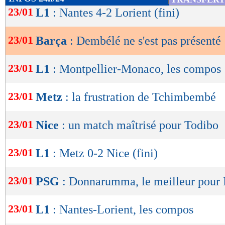
de
23/01
L1
: Nantes 4-2 Lorient (fini)
lecture
23/01
Barça
: Dembélé ne s'est pas présenté
OK
23/01
L1
: Montpellier-Monaco, les compos
23/01
Metz
: la frustration de Tchimbembé
23/01
Nice
: un match maîtrisé pour Todibo
23/01
L1
: Metz 0-2 Nice (fini)
23/01
PSG
: Donnarumma, le meilleur pour
23/01
L1
: Nantes-Lorient, les compos