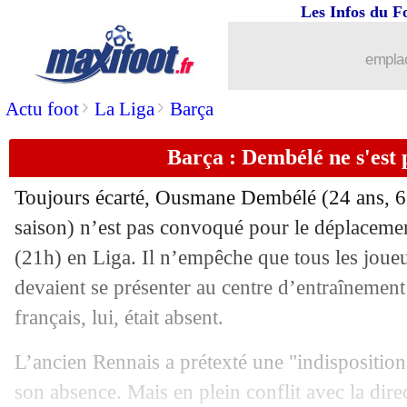
Les Infos du F
23/01
Montpellier
: Chotard savoure la bon
emplac
23/01
Monaco
: Disasi reste confiant
>
>
Actu foot
La Liga
Barça
23/01
CAN
: le Burkina sort le Gabon !
Barça : Dembélé ne s'est 
23/01
L1
: Paris SG-Reims, les compos
Toujours écarté, Ousmane Dembélé (24 ans, 6 
23/01
Ang.
: Chelsea calme Tottenham
saison) n’est pas convoqué pour le déplaceme
(21h) en Liga. Il n’empêche que tous les jou
23/01
All.
: le Bayern se balade
devaient se présenter au centre d’entraînement 
français, lui, était absent.
23/01
Gambie
: l'énorme gueulante du sélec
L’ancien Rennais a prétexté une "indisposition
23/01
L1
: Montpellier 3-2 Monaco (fini)
son absence. Mais en plein conflit avec la direc