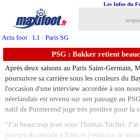
Les Infos du F
24/07
Divers
: Zohi a une piste au Portugal
emplac
24/07
Amical
: Strasbourg gagne enfin
>
>
Actu foot
L1
Paris SG
24/07
Amical
: Angers corrige Troyes
PSG : Bakker retient beauc
24/07
Amical
: Lorient et Bordeaux restent 
Après deux saisons au Paris Saint-Germain, M
24/07
Inter
: Nainggolan va résilier
poursuivre sa carrière sous les couleurs du B
l'occasion d'une interview accordée à son nouv
24/07
Amical
: PSG-Orléans, les compos
néerlandais est revenu sur son passage au PS
natif de Purmerend juge très positive pour la su
24/07
OM
: ça brûle pour Almada ?
"J’ai beaucoup joué sous Thomas Tuchel. J’ai 
24/07
Amical
: Monaco renverse Wolfsburg
joueurs du monde à Paris et j’étais sur le terr