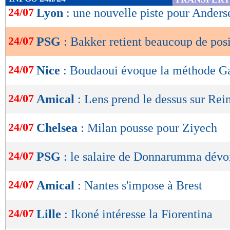
de
24/07
Lyon
: une nouvelle piste pour Anders
lecture
24/07
PSG
: Bakker retient beaucoup de posi
OK
24/07
Nice
: Boudaoui évoque la méthode Ga
24/07
Amical
: Lens prend le dessus sur Rei
24/07
Chelsea
: Milan pousse pour Ziyech
24/07
PSG
: le salaire de Donnarumma dévo
24/07
Amical
: Nantes s'impose à Brest
24/07
Lille
: Ikoné intéresse la Fiorentina