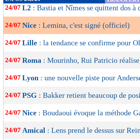
de
24/07
L2
: Bastia et Nîmes se quittent dos à 
lecture
24/07
Nice
: Lemina, c'est signé (officiel)
OK
24/07
Lille
: la tendance se confirme pour O
24/07
Roma
: Mourinho, Rui Patricio réalise
24/07
Lyon
: une nouvelle piste pour Anders
24/07
PSG
: Bakker retient beaucoup de posi
24/07
Nice
: Boudaoui évoque la méthode Ga
24/07
Amical
: Lens prend le dessus sur Rei