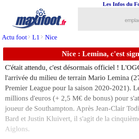
Les Infos du F
24/07
Inter
: la piste Mazraoui !
emplac
24/07
Amical
: Clermont renverse l'ASSE
>
>
Actu foot
L1
Nice
24/07
Amical
: lent au démarrage, Rennes s
Nice : Lemina, c'est signé
24/07
Tottenham
: Alderweireld vers le Qata
C'était attendu, c'est désormais officiel ! L'
24/07
Divers
: Zohi a une piste au Portugal
l'arrivée du milieu de terrain Mario Lemina (2
Premier League pour la saison 2020-2021). 
24/07
Amical
: Strasbourg gagne enfin
millions d'euros (+ 2,5 M€ de bonus) pour s'at
joueur de Southampton. Après Jean-Clair Todi
24/07
Amical
: Angers corrige Troyes
Bard et Justin Kluivert, il s'agit de la cinquièm
Aiglons.
24/07
Amical
: Lorient et Bordeaux restent 