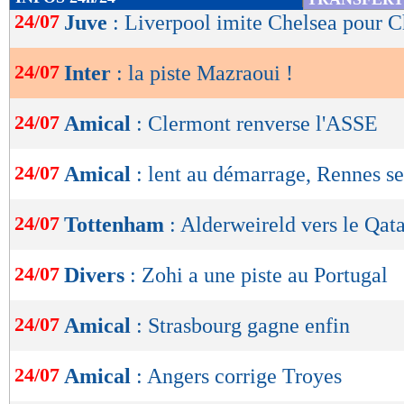
de
24/07
Juve
: Liverpool imite Chelsea pour C
lecture
24/07
Inter
: la piste Mazraoui !
OK
24/07
Amical
: Clermont renverse l'ASSE
24/07
Amical
: lent au démarrage, Rennes s
24/07
Tottenham
: Alderweireld vers le Qata
24/07
Divers
: Zohi a une piste au Portugal
24/07
Amical
: Strasbourg gagne enfin
24/07
Amical
: Angers corrige Troyes