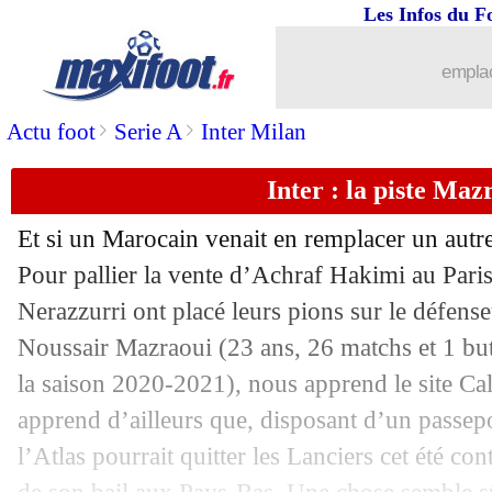
Les Infos du F
emplac
>
>
Actu foot
Serie A
Inter Milan
Inter : la piste Maz
Et si un Marocain venait en remplacer un autre
Pour pallier la vente d’Achraf Hakimi au Pari
Nerazzurri ont placé leurs pions sur le défen
Noussair Mazraoui (23 ans, 26 matchs et 1 but
la saison 2020-2021), nous apprend le site C
...
brèves d'AUJOURD'HUI ( 8 août 202
apprend d’ailleurs que, disposant d’un passep
l’Atlas pourrait quitter les Lanciers cet été co
...
Liste des brèves du dim. 25 juillet 202