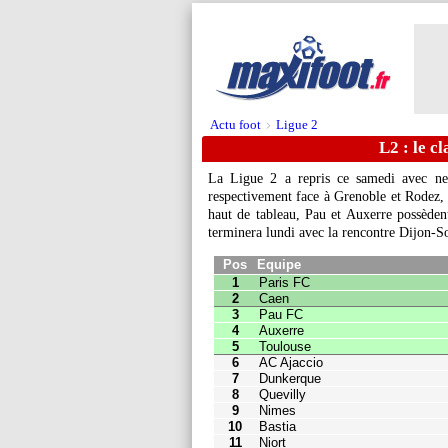
Actu foot
Ligue 2
>
L2 : le c
La Ligue 2 a repris ce samedi avec ne
respectivement face à Grenoble et Rodez, 
haut de tableau, Pau et Auxerre possèden
Pos
Equipe
Pts
J
terminera lundi avec la rencontre Dijon-S
1
Paris FC
3
1
2
Caen
3
1
3
Pau FC
3
1
4
Auxerre
3
1
5
Toulouse
1
1
6
AC Ajaccio
1
1
7
Dunkerque
1
1
8
Quevilly
1
1
9
Nimes
1
1
10
Bastia
1
1
11
Niort
1
1
12
Valenciennes
1
1
13
Guingamp
1
1
14
Le Havre
1
1
15
Dijon
0
0
16
Sochaux
0
0