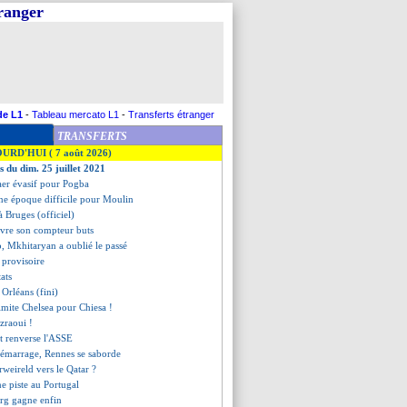
tranger
de L1
-
Tableau mercato L1
-
Transferts étranger
TRANSFERTS
OURD'HUI ( 7 août 2026)
s du dim. 25 juillet 2021
jaer évasif pour Pogba
une époque difficile pour Moulin
à Bruges (officiel)
vre son compteur buts
, Mkhitaryan a oublié le passé
 provisoire
tats
Orléans (fini)
imite Chelsea pour Chiesa !
azraoui !
t renverse l'ASSE
 démarrage, Rennes se saborde
rweireld vers le Qatar ?
ne piste au Portugal
urg gagne enfin