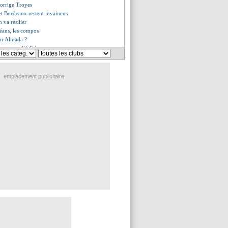
corrige Troyes
et Bordeaux restent invaincus
 va résilier
éans, les compos
our Almada ?
renverse Wolfsburg
hute face à l'Union Berlin
va faire une offre pour Boga
e défaite pour Metz
emplacement publicitaire
le option pour Benedetto
es se quittent dos à dos
st signé (officiel)
e se confirme pour Olsen
 Rui Patricio réalise un rêve
lle piste pour Andersen
ient beaucoup de positif
voque la méthode Galtier
end le dessus sur Reims
pousse pour Ziyech
 de Donnarumma dévoilé
'impose à Brest
esse la Fiorentina
 foot aux JO, bof...
aer jusqu'en 2024 (officiel)
signé ?
i signe à Tottenham (officiel)