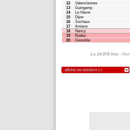
17
Amiens
0
1
18
Nancy
0
1
19
Rodez
0
1
20
Grenoble
0
1
Lu 14.976 fois
- Rom
afficher les réactions (+)