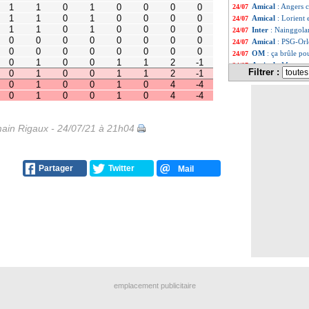
0
0
1
1
2
-1
Amical
: Angers 
24/07
0
0
1
1
2
-1
Amical
: Lorient 
24/07
0
0
1
0
4
-4
0
0
1
0
4
-4
Inter
: Nainggolan
24/07
Amical
: PSG-Orl
24/07
OM
: ça brûle p
24/07
Amical
: Monaco 
24/07
Filtrer :
Amical
: Nice rec
24/07
OM
: l'Atalanta 
24/07
Amical
: premièr
24/07
OM
: une nouvel
24/07
L2
: Bastia et Nîm
24/07
ain Rigaux - 24/07/21 à 21h04
Nice
: Lemina, c'e
24/07
Lille
: la tendanc
24/07
Roma
: Mourinho,
24/07
Partager
Twitter
Mail
Lyon
: une nouve
24/07
PSG
: Bakker ret
24/07
Nice
: Boudaoui é
24/07
Amical
: Lens pr
24/07
Chelsea
: Milan 
24/07
PSG
: le salaire
24/07
Amical
: Nantes s
24/07
Lille
: Ikoné intér
24/07
Sondage MF
: le
24/07
Man Utd
: Solskj
24/07
emplacement publicitaire
Barça
: Pjanic ré
24/07
Atalanta
: Gollin
24/07