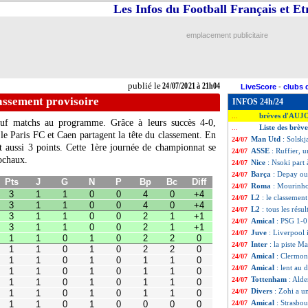
Les Infos du Football Français et E
emplacement publicitaire
publié le
24/07/2021 à 21h04
LiveScore
-
clubs 
lassement provisoire
INFOS 24h/24
brèves d'AUJ
...
uf matchs au programme. Grâce à leurs succès 4-0,
Liste des brève
...
le Paris FC et Caen partagent la tête du classement. En
Man Utd
: Solsk
24/07
t aussi 3 points. Cette 1ère journée de championnat se
ASSE
: Ruffier, 
24/07
G
N
P
Bp
Bc
Diff
ochaux.
1
0
0
4
0
+4
Nice
: Nsoki part 
24/07
1
0
0
4
0
+4
Barça
: Depay ou
24/07
1
0
0
2
1
+1
Roma
: Mourinho
24/07
1
0
0
2
1
+1
L2
: le classement
24/07
0
1
0
2
2
0
0
1
0
2
2
0
L2
: tous les résul
24/07
0
1
0
1
1
0
Amical
: PSG 1-0 
24/07
0
1
0
1
1
0
Juve
: Liverpool 
24/07
0
1
0
1
1
0
Inter
: la piste M
0
1
0
1
1
0
24/07
0
1
0
0
0
0
Amical
: Clermon
24/07
0
1
0
0
0
0
Amical
: lent au
24/07
0
1
0
0
0
0
Tottenham
: Alde
24/07
0
1
0
0
0
0
0
0
0
0
0
0
Divers
: Zohi a u
24/07
0
0
0
0
0
0
Amical
: Strasbo
24/07