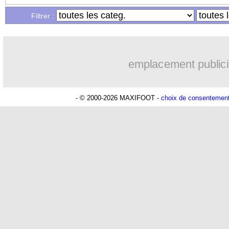
Filtrer :
24/07
L2
: tous les résultats
24/07
Amical
: PSG 1-0 Orléans (fini)
emplacement publici
24/07
Juve
: Liverpool imite Chelsea pour C
- © 2000-2026 MAXIFOOT -
choix de consentemen
24/07
Inter
: la piste Mazraoui !
24/07
Amical
: Clermont renverse l'ASSE
24/07
Amical
: lent au démarrage, Rennes s
24/07
Tottenham
: Alderweireld vers le Qata
24/07
Divers
: Zohi a une piste au Portugal