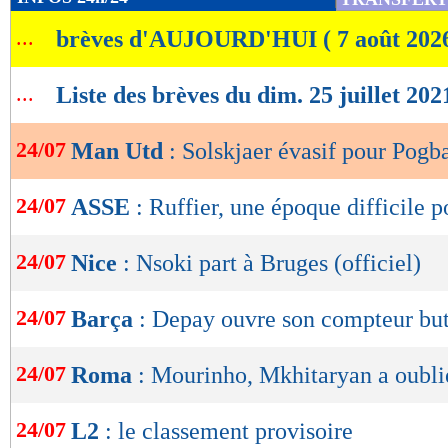
de
...
brèves d'AUJOURD'HUI ( 7 août 202
lecture
OK
...
Liste des brèves du dim. 25 juillet 202
24/07
Man Utd
: Solskjaer évasif pour Pogb
24/07
ASSE
: Ruffier, une époque difficile 
24/07
Nice
: Nsoki part à Bruges (officiel)
24/07
Barça
: Depay ouvre son compteur bu
24/07
Roma
: Mourinho, Mkhitaryan a oublié
24/07
L2
: le classement provisoire