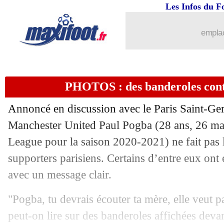
Les Infos du F
24/07
Lyon
: une nouvelle piste pour Anders
emplac
24/07
PSG
: Bakker retient beaucoup de posi
24/07
Nice
: Boudaoui évoque la méthode Ga
PHOTOS : des banderoles cont
24/07
Amical
: Lens prend le dessus sur Rei
Annoncé en discussion avec le Paris Saint-Ger
Manchester United Paul Pogba (28 ans, 26 mat
24/07
Chelsea
: Milan pousse pour Ziyech
League pour la saison 2020-2021) ne fait pas 
24/07
supporters parisiens. Certains d’entre eux ont
PSG
: le salaire de Donnarumma dévo
avec un message clair.
24/07
Amical
: Nantes s'impose à Brest
"Pogba, tu devrais écouter ta mère, elle veut pa
24/07
Lille
: Ikoné intéresse la Fiorentina
peut-on lire sur des banderoles affichées deva