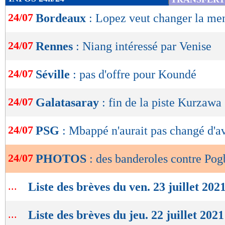
de
24/07
Bordeaux
: Lopez veut changer la men
lecture
OK
24/07
Rennes
: Niang intéressé par Venise
24/07
Séville
: pas d'offre pour Koundé
24/07
Galatasaray
: fin de la piste Kurzawa
24/07
PSG
: Mbappé n'aurait pas changé d'a
24/07
PHOTOS
: des banderoles contre Pog
...
Liste des brèves du ven. 23 juillet 202
...
Liste des brèves du jeu. 22 juillet 2021