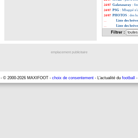
Galatasaray
: fi
24/07
PSG
: Mbappé n'a
24/07
PHOTOS
: des b
24/07
Liste des brève
...
Liste des brève
...
Filtrer :
emplacement publicitaire
- © 2000-2026 MAXIFOOT -
choix de consentement
- L'actualité du
football
-