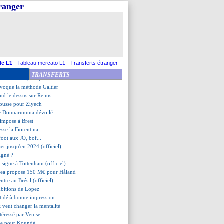
hute face à l'Union Berlin
tranger
va faire une offre pour Boga
e défaite pour Metz
le option pour Benedetto
es se quittent dos à dos
st signé (officiel)
e se confirme pour Olsen
 Rui Patricio réalise un rêve
de L1
-
Tableau mercato L1
-
Transferts étranger
lle piste pour Andersen
TRANSFERTS
ient beaucoup de positif
voque la méthode Galtier
end le dessus sur Reims
pousse pour Ziyech
 de Donnarumma dévoilé
'impose à Brest
esse la Fiorentina
 foot aux JO, bof...
aer jusqu'en 2024 (officiel)
signé ?
i signe à Tottenham (officiel)
lsea propose 150 M€ pour Håland
entre au Brésil (officiel)
mbitions de Lopez
it déjà bonne impression
 veut changer la mentalité
téressé par Venise
fre pour Koundé