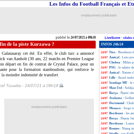
Amical
: Nice rec
24/07
Les Infos du Football Français et E
OM
: l'Atalanta 
24/07
Amical
: premièr
24/07
emplacement publicitaire
OM
: une nouvel
24/07
L2
: Bastia et Nîm
24/07
Nice
: Lemina, c'e
24/07
Lille
: la tendanc
24/07
publié le
24/07/2021 à 09h18
Roma
: Mourinho,
24/07
LiveScore
-
clubs 
Lyon
: une nouve
24/07
fin de la piste Kurzawa ?
INFOS 24h/24
PSG
: Bakker ret
24/07
Nice
: Boudaoui é
24/07
Galatasaray cet été. En effet, le club turc a annoncé
Amical
: Lens pr
24/07
trick van Aanholt (30 ans, 22 matchs en Premier League
Chelsea
: Milan 
24/07
on départ en fin de contrat de Crystal Palace, pour un
PSG
: le salaire
24/07
sante pour la formation stambouliote, qui renforce le
Amical
: Nantes s
24/07
 la moindre indemnité de transfert.
Lille
: Ikoné intér
24/07
Sondage MF
: le
24/07
ef Touaitia - 24/07/21 à 09h18
Man Utd
: Solskj
24/07
Barça
: Pjanic ré
24/07
Atalanta
: Gollin
24/07
Dortmund
: Che
24/07
emplacement publicitaire
Monaco
: Jorge r
24/07
Bordeaux
: les a
24/07
Barça
: Depay fa
24/07
Bordeaux
: Lopez
24/07
Rennes
: Niang in
24/07
Séville
: pas d'of
24/07