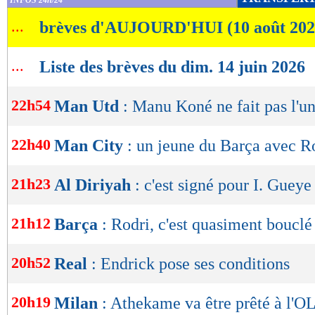
INFOS 24h/24
de
...
brèves d'AUJOURD'HUI (10 août 202
lecture
OK
...
Liste des brèves du dim. 14 juin 2026
22h54
Man Utd
: Manu Koné ne fait pas l'u
22h40
Man City
: un jeune du Barça avec R
21h23
Al Diriyah
: c'est signé pour I. Gueye 
21h12
Barça
: Rodri, c'est quasiment bouclé
20h52
Real
: Endrick pose ses conditions
20h19
Milan
: Athekame va être prêté à l'O