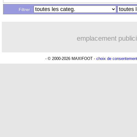
Filtrer :
19h21
Chelsea
: Chalobah à Côme pour 36 M
19h07
PSG
: Digne jusqu'en 2029 (officiel)
emplacement publici
18h58
Man Utd
: Rashford vers une réintégr
- © 2000-2026 MAXIFOOT -
choix de consentemen
17h43
Nice
: Villarreal pense à Boudaoui
17h18
Atalanta
: Maldini prêté à Cagliari (of
16h32
Al Nassr
: Samu Costa pour 22 M€ (of
15h44
Southampton
: Charles vers Fulham
14h50
Inter
: Arsenal fonce sur Pio Esposito