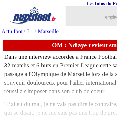
Les Infos du F
emplac
>
>
Actu foot
L1
Marseille
OM : Ndiaye revient sur
Dans une interview accordée à France Footbal
32 matchs et 6 buts en Premier League cette sa
passage à l'Olympique de Marseille lors de l
souvenir douloureux pour l'ailier international
réussi à s'imposer dans son club de coeur.
"J’ai eu du mal, je ne vais pas dire le contrair
qui se disait, je ne me suis pas mis trop de pre