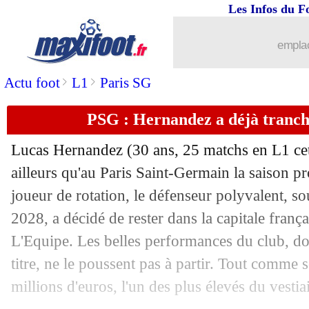
Les Infos du F
emplac
>
>
Actu foot
L1
Paris SG
PSG : Hernandez a déjà tranch
Lucas
Hernandez
(30 ans, 25 matchs en L1 cet
ailleurs qu'au Paris Saint-Germain la saison p
joueur de rotation, le défenseur polyvalent, so
2028, a décidé de rester dans la capitale françai
L'Equipe. Les belles performances du club, 
titre, ne le poussent pas à partir. Tout comme 
millions d'euros, l'un des plus élevés du vestiai