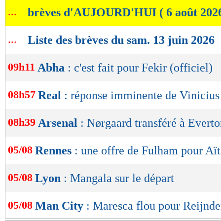
de
...
brèves d'AUJOURD'HUI ( 6 août 202
lecture
OK
...
Liste des brèves du sam. 13 juin 2026
09h11
Abha
: c'est fait pour Fekir (officiel)
08h57
Real
: réponse imminente de Vinicius
08h39
Arsenal
: Nørgaard transféré à Everton
05/08
Rennes
: une offre de Fulham pour Aï
05/08
Lyon
: Mangala sur le départ
05/08
Man City
: Maresca flou pour Reijnde