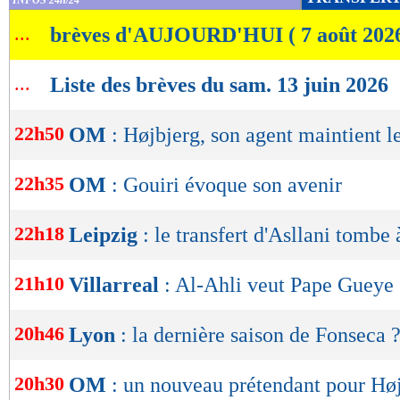
INFOS 24h/24
de
...
brèves d'AUJOURD'HUI ( 7 août 202
lecture
OK
...
Liste des brèves du sam. 13 juin 2026
22h50
OM
: Højbjerg, son agent maintient l
22h35
OM
: Gouiri évoque son avenir
22h18
Leipzig
: le transfert d'Asllani tombe 
21h10
Villarreal
: Al-Ahli veut Pape Gueye
20h46
Lyon
: la dernière saison de Fonseca 
20h30
OM
: un nouveau prétendant pour Hø
Lu 4.071 fois
- Damien Da Silva 