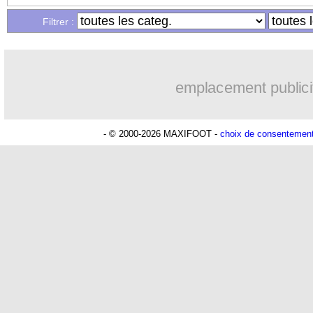
Filtrer :
20h01
Brest
: un gardien norvégien en appro
18h48
Nice
: Kevin Carlos va partir en Italie
emplacement publici
18h29
Leganés
: c'est signé pour Luca Zidan
- © 2000-2026 MAXIFOOT -
choix de consentemen
17h58
Atletico
: Ruggeri en route pour Aston
17h32
Lyon
: Mangala prêté à Getafe (offici
17h16
PSG
: Nsoki va signer en Croatie
16h59
Arsenal
: Naples vise Gabriel Jesus
16h37
Real
: Mastantuono prêté à la Fiorenti