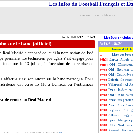
Les Infos du Football Français et E
emplacement publicitaire
publié le
11/06/2026 à 20h23
LiveScore
-
clubs 
ho sur le banc (officiel)
INFOS 24h/24
brèves d'AUJ
...
: le Real Madrid a annoncé ce jeudi la nomination de José
Liste des brèv
...
pe première. Le technicien portugais s’est engagé pour
Barça
: Araujo v
09h08
s fonctions le 13 juillet, à l’occasion de la reprise de
OM
: Côme pous
08h54
OM
: Højbjerg, s
07/08
OM
: Gouiri évo
07/08
ne effectue ainsi son retour sur le banc merengue. Pour
Leipzig
: le trans
07/08
Madrilènes ont versé 15 M€ à Benfica, où l’entraîneur
Villarreal
: Al-A
07/08
Lyon
: la dernièr
07/08
OM
: un nouveau
07/08
st de retour au Real Madrid
Brest
: un gardie
07/08
Nice
: Kevin Carlo
07/08
Leganés
: c'est s
07/08
Atletico
: Ruggeri
07/08
Lyon
: Mangala pr
07/08
PSG
: Nsoki va s
07/08
Arsenal
: Naples 
07/08