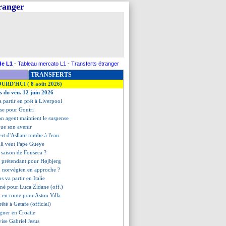
tranger
de L1
-
Tableau mercato L1
-
Transferts étranger
TRANSFERTS
OURD'HUI ( 8 août 2026)
es du ven. 12 juin 2026
a partir en prêt à Liverpool
se pour Gouiri
on agent maintient le suspense
que son avenir
fert d'Asllani tombe à l'eau
hli veut Pape Gueye
e saison de Fonseca ?
 prétendant pour Højbjerg
n norvégien en approche ?
s va partir en Italie
igné pour Luca Zidane (off.)
 en route pour Aston Villa
êté à Getafe (officiel)
igner en Croatie
vise Gabriel Jesus