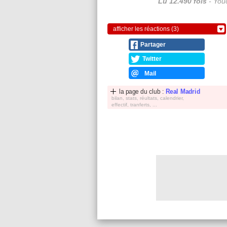
Lu 12.490 fois
- Youc
afficher les réactions (3)
Partager
Twitter
Mail
la page du club :
Real Madrid
bilan, stats, réultats, calendrier,
effectif, tranferts, ...