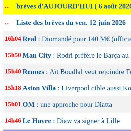
...
brèves d'AUJOURD'HUI ( 6 août 202
de
lecture
...
Liste des brèves du ven. 12 juin 2026
OK
16h04
Real
: Diomandé pour 140 M€ (officie
15h50
Man City
: Rodri préfère le Barça au 
15h40
Rennes
: Aït Boudlal veut rejoindre 
15h18
Aston Villa
: Liverpool cible aussi K
15h01
OM
: une approche pour Diatta
14h46
Le Havre
: Diaw va signer à Lille