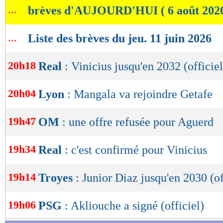
...
brèves d'AUJOURD'HUI ( 6 août 202
de
lecture
...
Liste des brèves du jeu. 11 juin 2026
OK
20h18
Real
: Vinicius jusqu'en 2032 (officiel
20h04
Lyon
: Mangala va rejoindre Getafe
19h47
OM
: une offre refusée pour Aguerd
19h34
Real
: c'est confirmé pour Vinicius
19h14
Troyes
: Junior Diaz jusqu'en 2030 (of
19h06
PSG
: Akliouche a signé (officiel)