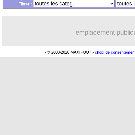
Filtrer :
18h50
OM
: une offre pour Bulka
18h30
PSG
: contrat signé pour Akliouche
emplacement publici
17h47
Chelsea
: Palace a fait son offre pour
- © 2000-2026 MAXIFOOT -
choix de consentemen
17h22
PSG
: l'étonnante rumeur Gusto
17h10
Bologne
: Dallinga est sur le marché
16h59
OM
: accord trouvé avec Man City po
16h53
OM
: Medina vers Leverkusen pour 
16h45
Uruguay
: Forlan nommé sélectionneu