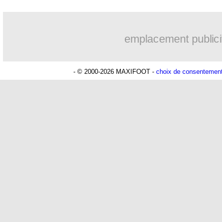
15h41
PSG
: Liverpool va proposer 115 M€ 
emplacement publici
14h55
PSG
: Mbaye, deux pistes se détachen
- © 2000-2026 MAXIFOOT -
choix de consentemen
14h19
Grenade
: Luca Zidane va changer de
13h56
Juve
: Zhegrova très clair sur son futu
13h35
OM
: Aguerd, le plan B de Naples
13h12
Arsenal
: Guimarães a signé son cont
12h48
Nantes
: direction Chypre pour Duve
12h25
Monaco
: le remplaçant d'Akliouche