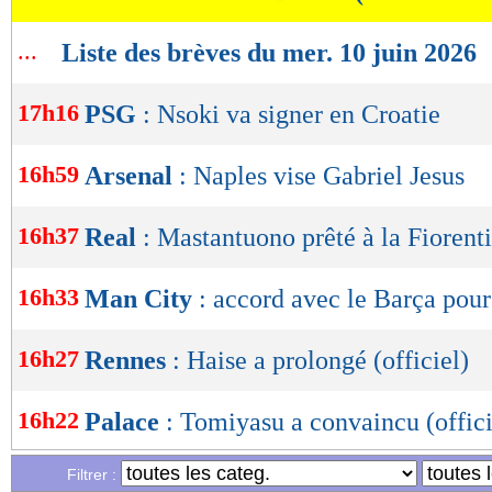
OK
...
Liste des brèves du mer. 10 juin 2026
17h16
PSG
: Nsoki va signer en Croatie
16h59
Arsenal
: Naples vise Gabriel Jesus
16h37
Real
: Mastantuono prêté à la Fiorenti
16h33
Man City
: accord avec le Barça pour
16h27
Rennes
: Haise a prolongé (officiel)
16h22
Palace
: Tomiyasu a convaincu (offici
Filtrer :
15h46
TFC
: Sion Oppong signe pour 4 ans (