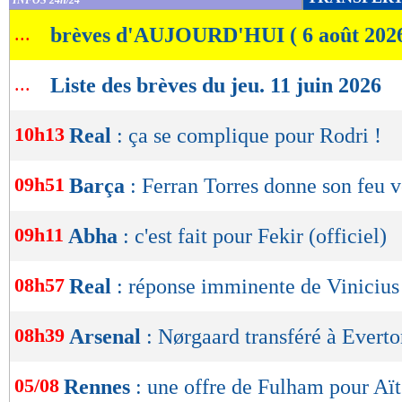
INFOS 24h/24
de
...
brèves d'AUJOURD'HUI ( 6 août 202
lecture
OK
...
Liste des brèves du jeu. 11 juin 2026
10h13
Real
: ça se complique pour Rodri !
09h51
Barça
: Ferran Torres donne son feu 
09h11
Abha
: c'est fait pour Fekir (officiel)
08h57
Real
: réponse imminente de Vinicius
08h39
Arsenal
: Nørgaard transféré à Everton
05/08
Rennes
: une offre de Fulham pour Aï