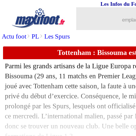
Les Infos du F
emplac
>
>
Actu foot
PL
Les Spurs
Tottenham : Bissouma est 
Parmi les grands artisans de la Ligue Europa r
Bissouma
(29 ans, 11 matchs en Premier Leagu
joué avec Tottenham cette saison, la faute à un
privé du début d’exercice. Conséquence, le mil
prolongé par les Spurs, lesquels ont officialisé
ce mercredi. L’international malien, passé par 
donc se trouver un nouveau club. Une belle op