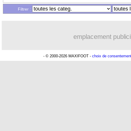
Filtrer :
09h10
PSV
: Sano recruté pour 14,5 M€ (offi
08h52
OM
: Coventry pense à Angel Gomes
emplacement publici
08/08
Inter
: Calhanoglu prêt à prolonger
- © 2000-2026 MAXIFOOT -
choix de consentemen
08/08
Nice
: Abdelmonem veut rester
08/08
Benfica
: Ivanovic proche de Lens
08/08
Atletico
: Alvarez, le Barça va revoir 
08/08
Lorient
: Mbamba prêté par Leverkusen
08/08
Naples
: Lukaku dit oui à Fenerbahçe