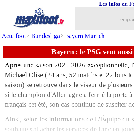
Les Infos du F
emplac
>
>
Actu foot
Bundesliga
Bayern Munich
Bayern : le PSG veut aussi 
Après une saison 2025-2026 exceptionnelle, l
Michael
Olise
(24 ans, 52 matchs et 22 buts to
saison) se retrouve dans le viseur de plusieu
si le champion d'Allemagne a fermé la porte à u
français cet été, son cas continue de susciter de
Ainsi, selon les informations de L’Équipe du s
souhaite s'attacher les services de l'ancien jou