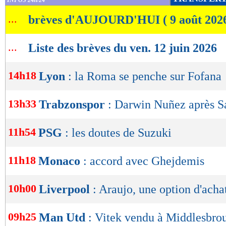
INFOS 24h/24
de
...
brèves d'AUJOURD'HUI ( 9 août 202
lecture
OK
...
Liste des brèves du ven. 12 juin 2026
14h18
Lyon
: la Roma se penche sur Fofana
13h33
Trabzonspor
: Darwin Nuñez après S
11h54
PSG
: les doutes de Suzuki
11h18
Monaco
: accord avec Ghejdemis
10h00
Liverpool
: Araujo, une option d'ach
09h25
Man Utd
: Vitek vendu à Middlesbrou