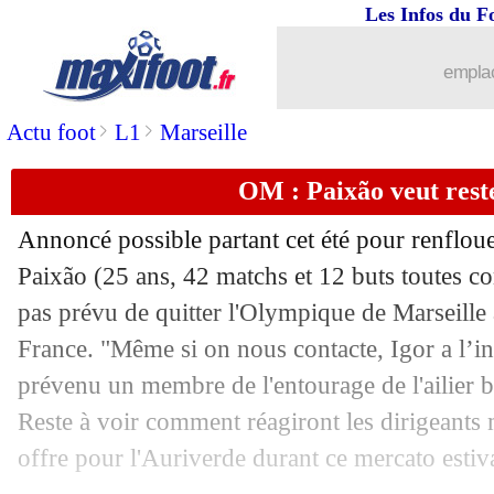
Les Infos du F
emplac
>
>
Actu foot
L1
Marseille
OM : Paixão veut reste
Annoncé possible partant cet été pour renfloue
Paixão
(25 ans, 42 matchs et 12 buts toutes com
pas prévu de quitter l'Olympique de Marseille 
France. "Même si on nous contacte, Igor a l’in
prévenu un membre de l'entourage de l'ailier b
Reste à voir comment réagiront les dirigeants m
offre pour l'Auriverde durant ce mercato estiva