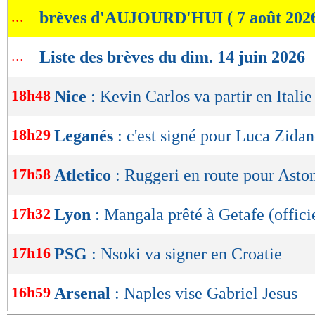
de
...
brèves d'AUJOURD'HUI ( 7 août 202
lecture
OK
...
Liste des brèves du dim. 14 juin 2026
18h48
Nice
: Kevin Carlos va partir en Italie
18h29
Leganés
: c'est signé pour Luca Zidan
17h58
Atletico
: Ruggeri en route pour Aston
17h32
Lyon
: Mangala prêté à Getafe (offici
17h16
PSG
: Nsoki va signer en Croatie
16h59
Arsenal
: Naples vise Gabriel Jesus