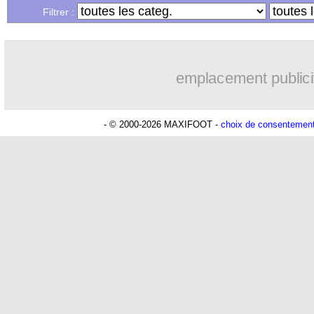
Filtrer :
16h37
Real
: Mastantuono prêté à la Fiorenti
16h33
Man City
: accord avec le Barça pour
emplacement publici
16h27
Rennes
: Haise a prolongé (officiel)
- © 2000-2026 MAXIFOOT -
choix de consentemen
16h22
Palace
: Tomiyasu a convaincu (offici
15h46
TFC
: Sion Oppong signe pour 4 ans (
15h41
PSG
: Liverpool va proposer 115 M€ 
14h55
PSG
: Mbaye, deux pistes se détachen
14h19
Grenade
: Luca Zidane va changer de