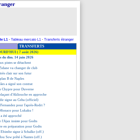
tranger
de L1
-
Tableau mercato L1
-
Transferts étranger
TRANSFERTS
OURD'HUI ( 7 août 2026)
es du dim. 14 juin 2026
ux pistes se détachent
Zidane va changer de club
rès clair sur son futur
 plan B de Naples
ães a signé son contrat
ion Chypre pour Duverne
mplaçant d'Akliouche en approche
dir signe au Celta (officiel)
 Fernandez pour l'après-Rodri ?
n Monaco pour Lukaku !
i a été approché
e l'Ajax insiste pour Godts
fre en préparation pour Godts
 Ebimbe signe à Schalke (off.)
ïdou Sow prêté à Nantes (off.)