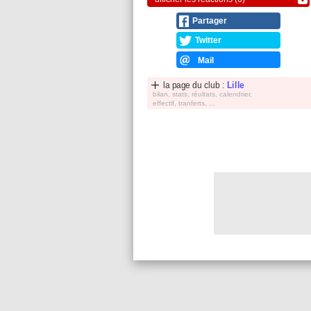
Partager
Twitter
Mail
la page du club :
Lille
bilan, stats, réultats, calendrier,
effectif, tranferts, ...