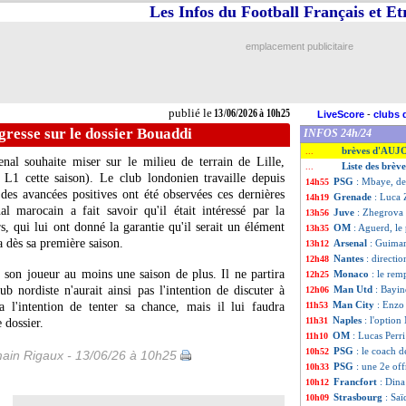
Les Infos du Football Français et E
emplacement publicitaire
publié le
13/06/2026 à 10h25
LiveScore
-
clubs 
ogresse sur le dossier Bouaddi
INFOS 24h/24
brèves d'AUJ
...
enal souhaite miser sur le milieu de terrain de Lille,
Liste des brèv
...
1 cette saison). Le club londonien travaille depuis
PSG
: Mbaye, de
14h55
 des avancées positives ont été observées ces dernières
Grenade
: Luca 
14h19
al marocain a fait savoir qu'il était intéressé par la
Juve
: Zhegrova t
13h56
s, qui lui ont donné la garantie qu'il serait un élément
OM
: Aguerd, le
13h35
a dès sa première saison.
Arsenal
: Guimar
13h12
Nantes
: direct
12h48
son joueur au moins une saison de plus. Il ne partira
Monaco
: le re
12h25
b nordiste n'aurait ainsi pas l'intention de discuter à
Man Utd
: Bayin
12h06
Man City
: Enzo
 l'intention de tenter sa chance, mais il lui faudra
11h53
Naples
: l'optio
11h31
 dossier.
OM
: Lucas Perr
11h10
PSG
: le coach d
10h52
ain Rigaux - 13/06/26 à 10h25
PSG
: une 2e of
10h33
Francfort
: Dina
10h12
Strasbourg
: Sa
10h09