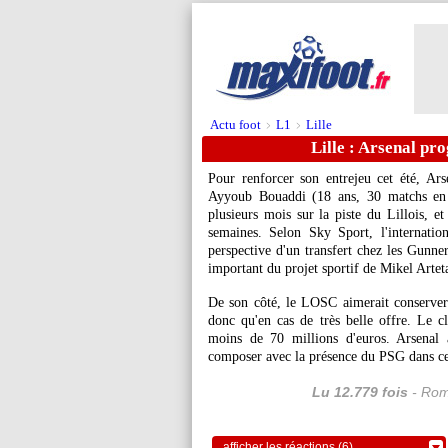
Actu foot
L1
Lille
>
>
Lille : Arsenal pr
Pour renforcer son entrejeu cet été, Ars
Ayyoub
Bouaddi
(18 ans, 30 matchs en L
plusieurs mois sur la piste du Lillois, et
semaines. Selon Sky Sport, l'internation
perspective d'un transfert chez les Gunner
important du projet sportif de Mikel Artet
De son côté, le LOSC aimerait conserver 
donc qu'en cas de très belle offre. Le clu
moins de 70 millions d'euros. Arsenal a
composer avec la présence du PSG dans ce
Lu 12.779 fois
- Rom
afficher les réactions (6)