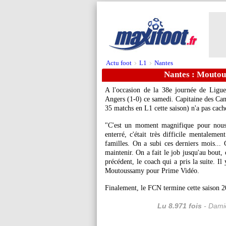
Actu foot
L1
Nantes
>
>
Nantes : Moutou
A l'occasion de la 38e journée de Ligu
Angers (1-0) ce samedi. Capitaine des Can
35 matchs en L1 cette saison) n'a pas cac
"C'est un moment magnifique pour nous.
enterré, c'était très difficile mentaleme
familles. On a subi ces derniers mois...
maintenir. On a fait le job jusqu'au bout, o
précédent, le coach qui a pris la suite. Il
Moutoussamy pour Prime Vidéo.
Finalement, le FCN termine cette saison 2
Lu 8.971 fois
- Damie