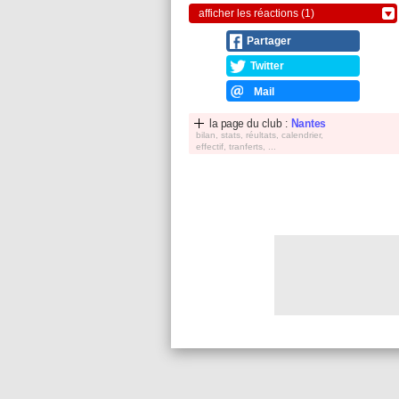
afficher les réactions (1)
Partager
Twitter
Mail
la page du club :
Nantes
bilan, stats, réultats, calendrier,
effectif, tranferts, ...