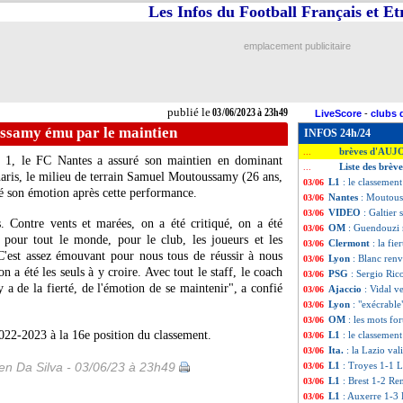
Les Infos du Football Français et E
emplacement publicitaire
publié le
03/06/2023 à 23h49
LiveScore
-
clubs 
ssamy ému par le maintien
INFOS 24h/24
brèves d'AUJ
...
e 1, le FC Nantes a assuré son maintien en dominant
Liste des brèv
...
aris, le milieu de terrain Samuel
Moutoussamy
(26 ans,
L1
: le classemen
03/06
hé son émotion après cette performance.
Nantes
: Moutous
03/06
VIDEO
: Galtier 
03/06
 Contre vents et marées, on a été critiqué, on a été
OM
: Guendouzi 
03/06
nt pour tout le monde, pour le club, les joueurs et les
Clermont
: la fie
03/06
 C'est assez émouvant pour nous tous de réussir à nous
Lyon
: Blanc renv
03/06
n a été les seuls à y croire. Avec tout le staff, le coach
PSG
: Sergio Ric
03/06
 y a de la fierté, de l'émotion de se maintenir", a confié
Ajaccio
: Vidal 
03/06
Lyon
: "exécrabl
03/06
OM
: les mots fo
03/06
022-2023 à la 16e position du classement.
L1
: le classement
03/06
Ita.
: la Lazio val
03/06
n Da Silva - 03/06/23 à 23h49
L1
: Troyes 1-1 Li
03/06
L1
: Brest 1-2 Ren
03/06
L1
: Auxerre 1-3 
03/06