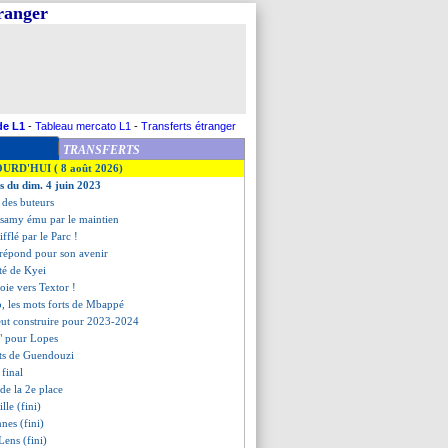
tranger
de L1
-
Tableau mercato L1
-
Transferts étranger
TRANSFERTS
OURD'HUI ( 8 août 2026)
es du dim. 4 juin 2023
t des buteurs
samy ému par le maintien
sifflé par le Parc !
répond pour son avenir
rté de Kyei
oie vers Textor !
o, les mots forts de Mbappé
veut construire pour 2023-2024
e" pour Lopes
rts de Guendouzi
 final
ide la 2e place
lle (fini)
nes (fini)
Lens (fini)