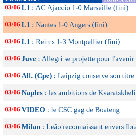
33 %
de
03/06
L1
: AC Ajaccio 1-0 Marseille (fini)
POSSESSION
(
lecture
03/06
L1
: Nantes 1-0 Angers (fini)
244
PASSES
(réussies
(75 %)
OK
03/06
L1
: Reims 1-3 Montpellier (fini)
11
TIRS
(cadrés)
(7)
03/06
Juve
: Allegri se projette pour l'avenir
8
CORNERS JOU
03/06
All. (Cpe)
: Leipzig conserve son titre 
13
FAUTES SUBI
03/06
Naples
: les ambitions de Kvaratskhel
Suivez les matchs en DIRECT sur le Live-Sc
03/06
VIDEO
: le CSC gag de Boateng
tweets, ...)
Lu 3.710 fois
- Youcef Touaitia 
03/06
Milan
: Leão reconnaissant envers Ib