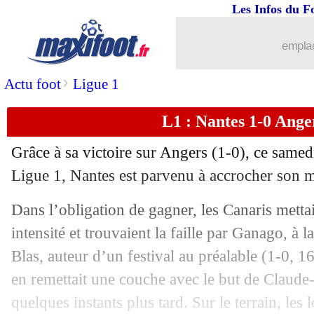
Les Infos du F
03/06
OM
: Guendouzi répond pour son aven
emplac
03/06
Clermont
: la fierté de Kyei
>
Actu foot
Ligue 1
03/06
Lyon
: Blanc renvoie vers Textor !
L1 : Nantes 1-0 Anger
03/06
PSG
: Sergio Rico, les mots forts de
Grâce à sa victoire sur Angers (1-0), ce samedi
03/06
Ajaccio
: Vidal veut construire pour 
Ligue 1, Nantes est parvenu à accrocher son m
Dans l’obligation de gagner, les Canaris metta
03/06
Lyon
: "exécrable" pour Lopes
intensité et trouvaient la faille par Ganago, à 
03/06
OM
: les mots forts de Guendouzi
Blas, auteur d’un festival au préalable (1-0, 16
en remettait une couche avec le but de Claud
03/06
L1
: le classement final
quelques instants plus tard. Sur le terrain, les 