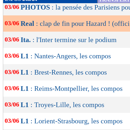
de
03/06
PHOTOS
: la pensée des Parisiens po
lecture
03/06
Real
: clap de fin pour Hazard ! (offici
OK
03/06
Ita.
: l'Inter termine sur le podium
03/06
L1
: Nantes-Angers, les compos
03/06
L1
: Brest-Rennes, les compos
03/06
L1
: Reims-Montpellier, les compos
03/06
L1
: Troyes-Lille, les compos
03/06
L1
: Lorient-Strasbourg, les compos