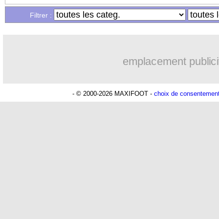
...
Liste des brèves du jeu. 1 juin 2023
Filtrer :
emplacement publici
- © 2000-2026 MAXIFOOT -
choix de consentemen