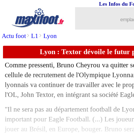
Les Infos du F
03/06
Milan
: Ibrahimovic va partir
emplac
03/06
Real
: terminus pour Mariano (officiel
>
>
Actu foot
L1
Lyon
03/06
Liverpool
: un ancien Lyonnais dans l
Lyon : Textor dévoile le futur
03/06
PSG
: Ramos vers l'Arabie Saoudite ?
Comme pressenti, Bruno Cheyrou va quitter so
03/06
Wolverhampton
: Moutinho et D. Cost
cellule de recrutement de l'Olympique Lyonnai
lyonnais va continuer de travailler avec le prop
03/06
Tottenham
: Lloris confirme un possi
l'OL, John Textor, en intégrant sa société Eagl
03/06
Ang. (Cpe)
: Man City-Man Utd, les 
"Il ne sera pas au département football de Lyo
important pour Eagle Football. (...) Les joueu
03/06
PSG
: ça pousse pour Marcus Thuram 
jouer au Brésil, en Europe, bouger. Bruno sera