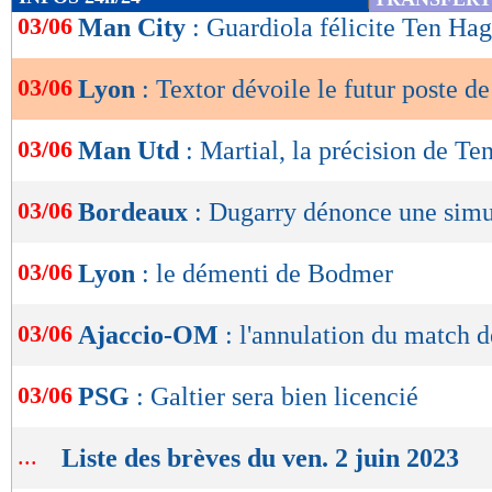
de
03/06
Man City
: Guardiola félicite Ten Hag
lecture
03/06
Lyon
: Textor dévoile le futur poste d
OK
03/06
Man Utd
: Martial, la précision de Te
03/06
Bordeaux
: Dugarry dénonce une simu
03/06
Lyon
: le démenti de Bodmer
03/06
Ajaccio-OM
: l'annulation du match 
03/06
PSG
: Galtier sera bien licencié
...
Liste des brèves du ven. 2 juin 2023