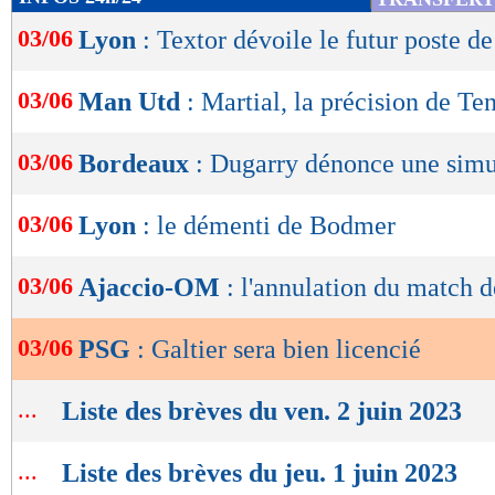
de
03/06
Lyon
: Textor dévoile le futur poste d
lecture
OK
03/06
Man Utd
: Martial, la précision de Te
03/06
Bordeaux
: Dugarry dénonce une simu
03/06
Lyon
: le démenti de Bodmer
03/06
Ajaccio-OM
: l'annulation du match 
03/06
PSG
: Galtier sera bien licencié
...
Liste des brèves du ven. 2 juin 2023
...
Liste des brèves du jeu. 1 juin 2023