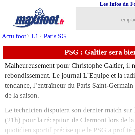
Les Infos du F
03/06
Real
: terminus pour Mariano (officiel
emplac
03/06
Liverpool
: un ancien Lyonnais dans l
>
>
Actu foot
L1
Paris SG
03/06
PSG
: Ramos vers l'Arabie Saoudite ?
PSG : Galtier sera bien
03/06
Wolverhampton
: Moutinho et D. Cost
Malheureusement pour Christophe Galtier, il n
rebondissement. Le journal L’Equipe et la ra
03/06
Tottenham
: Lloris confirme un possi
tendance, l’entraîneur du Paris Saint-Germain 
03/06
de la saison.
Ang. (Cpe)
: Man City-Man Utd, les 
Le technicien disputera son dernier match sur 
03/06
PSG
: ça pousse pour Marcus Thuram 
(21h) pour la réception de Clermont lors de l
03/06
Real
: le départ d'Asensio confirmé (of
quotidien sportif précise que le PSG a profité 