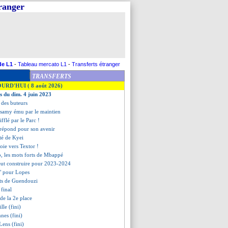
tranger
de L1
-
Tableau mercato L1
-
Transferts étranger
TRANSFERTS
OURD'HUI ( 8 août 2026)
es du dim. 4 juin 2023
t des buteurs
samy ému par le maintien
sifflé par le Parc !
répond pour son avenir
rté de Kyei
oie vers Textor !
o, les mots forts de Mbappé
veut construire pour 2023-2024
e" pour Lopes
rts de Guendouzi
 final
ide la 2e place
lle (fini)
nes (fini)
Lens (fini)