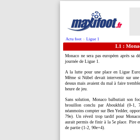
Actu foot
Ligue 1
>
L1 : Monac
Monaco ne sera pas européen après sa déf
journée de Ligue 1.
A la lutte pour une place en Ligue Euro
Même si Nübel devait intervenir sur une 
dessus mais avaient du mal à faire tremble
heure de jeu.
Sans solution, Monaco balbutiait son foot
brouillon conclu par Aboukhlal (0-1
néanmoins compter sur Ben Yedder, opport
79e). Un réveil trop tardif pour Monaco 
aurait permis de finir à la 5e place. Pire 
de partie (1-2, 90e+4).