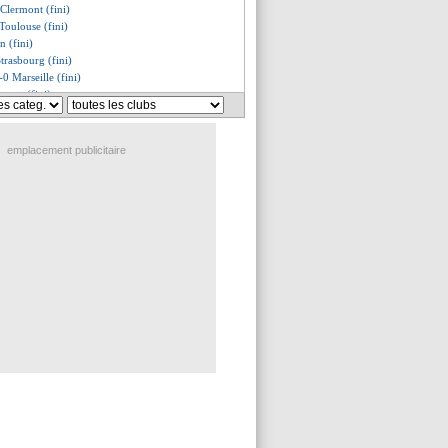
 Clermont (fini)
Toulouse (fini)
n (fini)
Strasbourg (fini)
-0 Marseille (fini)
ngers (fini)
ntpellier (fini)
projette pour l'avenir
ig conserve son titre !
emplacement publicitaire
tions de Kvaratskhelia
gag de Boateng
onnaissant envers Ibrahimovic
iola insiste pour Güngodan
nsée des Parisiens pour Rico
 pour Hazard ! (officiel)
ine sur le podium
rs, les compos
, les compos
ellier, les compos
, les compos
sbourg, les compos
ermont, les compos
ouse, les compos
les compos
arseille, les compos
s, les compos