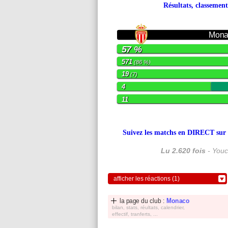
Résultats, classement
Mona
57 %
571
(86 %)
19
(7)
4
11
Suivez les matchs en DIRECT sur le
Lu 2.620 fois
- Youc
afficher les réactions (1)
la page du club :
Monaco
bilan, stats, réultats, calendrier,
effectif, tranferts, ...