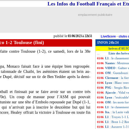
Les Infos du Football Français et E
emplacement publicitaire
publié le
03/06/2023 à 22h51
LiveScore
-
clubs 
o 1-2 Toulouse (fini)
INFOS 24h/24
brèves d'AUJ
...
aite contre Toulouse (1-2), ce samedi, lors de la 38e
Liste des brèv
...
L1
: le classemen
03/06
Nantes
: Moutous
03/06
pa, Monaco faisait face à une équipe bien regroupée.
VIDEO
: Galtier 
03/06
talonnade de Chaibi, les asémistes étaient un brin au-
OM
: Guendouzi 
03/06
r Dupé, décisif sur un tir de Ben Yedder après la demi-
Clermont
: la fie
03/06
Lyon
: Blanc renv
03/06
PSG
: Sergio Ric
03/06
ball et finissait par se faire avoir sur un contre très
Ajaccio
: Vidal 
03/06
, 70e). Un coup de massue pour l’ASM qui pouvait
Lyon
: "exécrabl
03/06
uniste sur une tête d’Embolo repoussée par Dupé (1-1,
OM
: les mots fo
03/06
qui n’arrivait pas à inscrire le deuxième but qui lui
L1
: le classement
03/06
encore, Healey offrait la victoire à Toulouse en toute fin
Ita.
: la Lazio val
03/06
L1
: Troyes 1-1 Li
03/06
L1
: Brest 1-2 Ren
03/06
L1
: Auxerre 1-3 
03/06