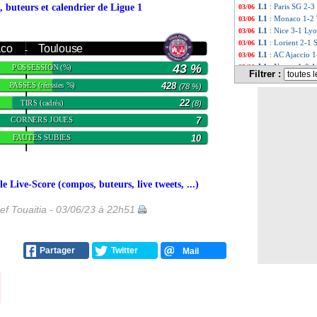
, buteurs et calendrier de Ligue 1
L1
: Paris SG 2-3
03/06
L1
: Monaco 1-2 
03/06
L1
: Nice 3-1 Lyo
03/06
L1
: Lorient 2-1 
03/06
co
Toulouse
-
L1
: AC Ajaccio 1
03/06
43 %
L1
: Nantes 1-0 A
POSSESSION
03/06
(%)
Filtrer :
L1
: Reims 1-3 Mo
03/06
PASSES
428
(réussies %)
(78 %)
Juve
: Allegri se 
03/06
TIRS
22
(cadrés)
All. (Cpe)
: Leipz
03/06
(8)
Naples
: les ambi
03/06
CORNERS JOUES
7
VIDEO
: le CSC 
03/06
FAUTES SUBIES
10
Milan
: Leão rec
03/06
Man City
: Guard
03/06
PHOTOS
: la pe
03/06
Real
: clap de fin
03/06
 Live-Score (compos, buteurs, live tweets, ...)
Ita.
: l'Inter term
03/06
L1
: Nantes-Ange
03/06
ef Touaitia - 03/06/23 à 22h51
L1
: Brest-Rennes
03/06
L1
: Reims-Montp
03/06
L1
: Troyes-Lille
03/06
L1
: Lorient-Stra
03/06
Partager
Twitter
Mail
L1
: Paris SG-Cl
03/06
L1
: Monaco-Toul
03/06
L1
: Nice-Lyon, 
03/06
L1
: AC Ajaccio-M
03/06
L1
: Auxerre-Len
03/06