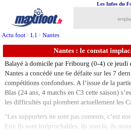
Les Infos du F
13/10
VIDEO
: l'incroyable bourde de Nübel
emplac
13/10
Reims
: Garcia, la classe d'Ekitike
>
>
Actu foot
L1
Nantes
13/10
VIDEO
: Bastoni se paie le Camp Nou
Nantes : le constat implac
13/10
Monaco
: le constat cash de Disasi
Balayé à domicile par Fribourg (0-4) ce jeudi
13/10
C4
: les premiers résultats de la soirée
Nantes a concédé une 6e défaite sur les 7 dern
compétitions confondues. A l’issue de la parti
13/10
C3
: les résultats de la soirée
Blas (24 ans, 4 matchs en C3 cette saison) s’e
les difficultés qui plombent actuellement les C
13/10
LEC
: le classement du groupe D (Nic
"Les supporters ne sont pas contents, c’est no
13/10
C3
: le classement du groupe H (Mona
Eux ils sont irréprochables, ils sont là, ils no