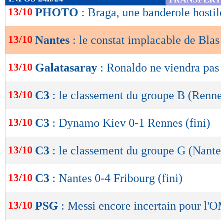
de
13/10
PHOTO
: Braga, une banderole hostil
lecture
13/10
Nantes
: le constat implacable de Blas
OK
13/10
Galatasaray
: Ronaldo ne viendra pas
13/10
C3
: le classement du groupe B (Renne
13/10
C3
: Dynamo Kiev 0-1 Rennes (fini)
13/10
C3
: le classement du groupe G (Nante
13/10
C3
: Nantes 0-4 Fribourg (fini)
13/10
PSG
: Messi encore incertain pour l'