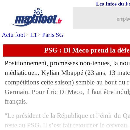
Les Infos du F
...
Liste des brèves du ven. 14 octobre 20
emplac
13/10
Rennes
: le beau compliment de Luce
>
>
Actu foot
L1
Paris SG
13/10
Nice
: les regrets de Pépé
PSG : Di Meco prend la déf
13/10
Nantes
: son avenir, Kombouaré répon
Positionnement, promesses non-tenues, la nouv
13/10
VIDEO
: l'incroyable bourde de Nübel
médiatique... Kylian Mbappé (23 ans, 13 match
compétitions cette saison) semble au bout du r
13/10
Reims
: Garcia, la classe d'Ekitike
Germain. Pour Éric Di Meco, il faut être indul
français.
13/10
VIDEO
: Bastoni se paie le Camp Nou
"Le président de la République et l’émir du Qa
13/10
Monaco
: le constat cash de Disasi
reste au PSG. Il s’est fait retourner le cerveau. 