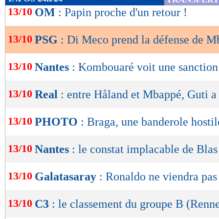
de
13/10
OM
: Papin proche d'un retour !
carotte et qui doit la fermer. Et on ne sait mê
lecture
le PSG lui a promis", a terminé l'ancien joueu
13/10
PSG
: Di Meco prend la défense de 
OK
Marseille.
13/10
Nantes
: Kombouaré voit une sanction
Lu 19.884 fois
- Youcef Touaitia 
13/10
Real
: entre Håland et Mbappé, Guti a
13/10
PHOTO
: Braga, une banderole hostil
13/10
Nantes
: le constat implacable de Blas
13/10
Galatasaray
: Ronaldo ne viendra pas
13/10
C3
: le classement du groupe B (Renne