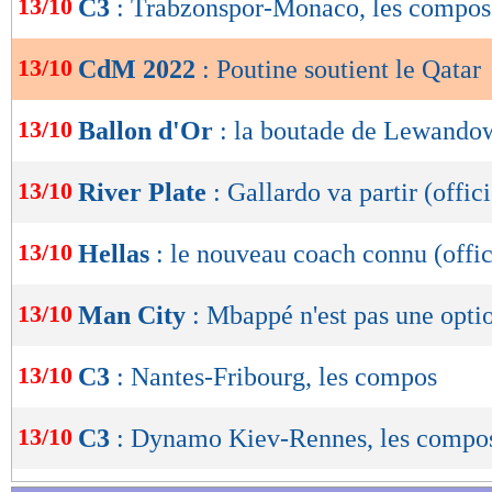
13/10
C3
: Trabzonspor-Monaco, les compos
de
lecture
13/10
CdM 2022
: Poutine soutient le Qatar
OK
13/10
Ballon d'Or
: la boutade de Lewando
13/10
River Plate
: Gallardo va partir (offici
13/10
Hellas
: le nouveau coach connu (offic
13/10
Man City
: Mbappé n'est pas une opti
13/10
C3
: Nantes-Fribourg, les compos
13/10
C3
: Dynamo Kiev-Rennes, les compo