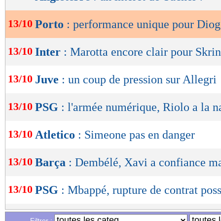
de
lecture
13/10
Porto
: performance unique pour Diog
OK
13/10
Inter
: Marotta encore clair pour Skrin
13/10
Juve
: un coup de pression sur Allegri
13/10
PSG
: l'armée numérique, Riolo a la n
13/10
Atletico
: Simeone pas en danger
13/10
Barça
: Dembélé, Xavi a confiance mai
13/10
PSG
: Mbappé, rupture de contrat poss
13/10
Rennes
: prolongation de Doué, Genes
Filtrer :