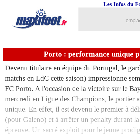
Les Infos du F
13/10
Ballon d'Or
: la boutade de Lewando
emplac
13/10
River Plate
: Gallardo va partir (offici
13/10
Hellas
: le nouveau coach connu (offic
Porto : performance unique p
13/10
Devenu titulaire en équipe du Portugal, le ga
Man City
: Mbappé n'est pas une opti
matchs en LdC cette saison) impressionne sem
13/10
C3
: Nantes-Fribourg, les compos
FC Porto. A l'occasion de la victoire sur le B
mercredi en Ligue des Champions, le portier a
13/10
C3
: Dynamo Kiev-Rennes, les compo
unique. En effet, il est devenu le premier à dé
(pour Galeno) et à arrêter un penalty durant l
13/10
Sporting
: Amorim assume ses reponsa
épreuve. Un sacré exploit pour le jeune prodige
13/10
PSG
: Mbappé, Drogba calme le jeu