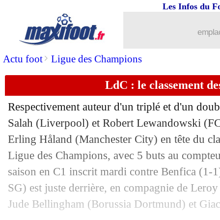
Les Infos du F
13/10
PSG
: Mbappé, rupture de contrat poss
emplac
13/10
Rennes
: prolongation de Doué, Genes
>
Actu foot
Ligue des Champions
13/10
Juve
: le verdict tombe pour Di Maria
LdC : le classement de
13/10
PSG
: Médiapart, un responsable conf
Respectivement auteur d'un triplé et d'un do
Salah (Liverpool) et Robert Lewandowski (FC
13/10
Lens
: Haise promu et prolongé (offici
Erling Håland (Manchester City) en tête du cl
13/10
Ligue des Champions, avec 5 buts au compteur
OM
: Tudor salue l'impact du leader
saison en C1 inscrit mardi contre Benfica (1-
13/10
Liverpool
: Klopp félicite Salah
SG) est juste derrière, en compagnie de Lero
Jude Bellingham (Borussia Dortmund) et Gia
13/10
PSG
: Tebas charge encore Al-Khelaïf