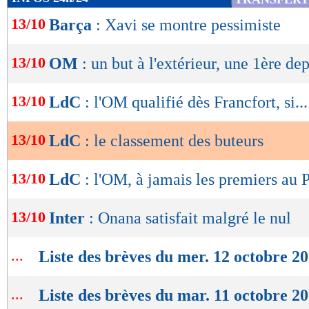
de
13/10
Barça
: Xavi se montre pessimiste
lecture
OK
13/10
OM
: un but à l'extérieur, une 1ère de
13/10
LdC
: l'OM qualifié dès Francfort, si...
13/10
LdC
: le classement des buteurs
13/10
LdC
: l'OM, à jamais les premiers au P
13/10
Inter
: Onana satisfait malgré le nul
...
Liste des brèves du mer. 12 octobre 2
...
Liste des brèves du mar. 11 octobre 2