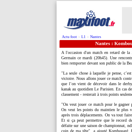
Actu foot
L1
Nantes
>
>
Nantes : Kombou
A l'occasion d'un match en retard de la 
Germain ce mardi (20h45). Une rencontr
bien remporter devant son public de la Bea
"La seule chose à laquelle je pense, c’es
victoire. Nous allons jouer ce match contr
que l’on vient de décevoir dans le derby
kanak au quotidien Le Parisien. En cas de
classement - resterait à trois points seule
"On veut jouer ce match pour le gagner p
On veut les points du maintien le plus vi
après trois déplacements. On va tout faire
Et si ça peut permettre que le record d
défaite sur une saison de championnat, ndlr
coin de ma tête", a ajouté Kombouaré. 