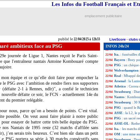
Leeds
: cinq nuan
22/04
Les Infos du Football Français et E
Real
: la crédulit
22/04
OM
: le stage, l
22/04
emplacement publicitaire
PSG
: Gallagher 
22/04
Dortmund
: Bran
22/04
EdF
: Lacroix ne s
22/04
Porto
: Man Utd 
22/04
publié le
22/04/2025 à 12h33
Man City
: Guard
22/04
LiveScore
-
clubs 
Reims
: Diawara d
22/04
aré ambitieux face au PSG
INFOS 24h/24
Tottenham
: Rome
22/04
Ita.
: funérailles
22/04
29e journée de Ligue 1, Nantes reçoit le Paris Saint-
Bayern
: Boey pou
22/04
e que l'entraîneur nantais Antoine Kombouaré compte
PSG
: un chèque
22/04
ujoire.
Wolverhampton
22/04
Real
: Mbappé de 
22/04
t mon équipe et ce qu’elle doit faire pour empocher la
Arsenal
: la Lazi
22/04
e le PSG avec l’ambition de rendre fiers nos supporters
Atletico
: Correa 
22/04
 (défaite 2-1 à Rennes, ndlr)", a confié le technicien
Strasbourg
: Dia
22/04
 nouvelle défaite ce soir, le FCN - actuellement 14e du
Nantes
: Komboua
22/04
ment du premier relégable.
Strasbourg
: 30 
22/04
PSG
: quand le Re
22/04
our nous, parce qu’on a besoin de points. C’est vital.
ASSE
: la L2, le 
22/04
te possible. On veut aussi faire plaisir à notre public
PSG
: un sacré r
22/04
 pour essayer de battre cette très belle équipe du PSG.
ASSE-OL
: Rothe
22/04
e nos Nantais de 1995 reste (32 matchs d'affilée sans
Ita.
: les matchs 
22/04
), j’en serais très heureux. C’est bien sûr dans un petit
OM
: une mise au
22/04
Le PSG portera sa série à 30 matchs consécutifs sans
Strasbourg
: Dou
22/04