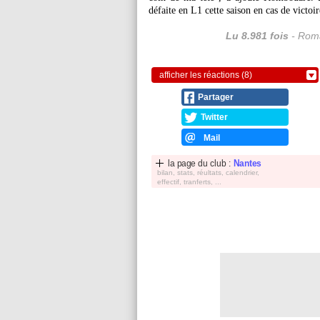
défaite en L1 cette saison en cas de victoi
Lu 8.981 fois
- Roma
afficher les réactions (8)
Partager
Twitter
Mail
la page du club :
Nantes
bilan, stats, réultats, calendrier,
effectif, tranferts, ...