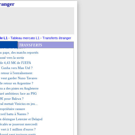
ces de Gray
tranger
é d'Ancelotti
es précisions de Longoria
très optimiste pour la LdC
dt, un rebond surprenant ?
e fait pas d'illusions
pense à Diogo Costa
iola "injuste" avec Doku
de L1
-
Tableau mercato L1
-
Transferts étranger
éteste le style de jeu
TRANSFERTS
ro sur le départ ?
 du pape, des matchs reportés
ssé vers la sortie
 de 4,43 M€ de l'UEFA
: Cunha vers Man Utd ?
retour à l'entraînement
o veut garder Nuno Tavares
de retour en Argentine ?
rra a des pistes en Angleterre
ré ambitieux face au PSG
M€ pour Bakwa ?
al mettait Vinicius en jeu...
propriétaire rassure
ecord battu à Nantes ?
n dézingue Letexier et Delajod
décalés se joueront mercredi
 vert à 1 million d'euros ?
kouré veut toujours partir