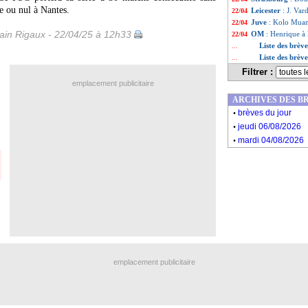
re ou nul à Nantes.
Leicester
: J. Var
22/04
Juve
: Kolo Muani
22/04
in Rigaux - 22/04/25 à 12h33
OM
: Henrique à l
22/04
Liste des brève
...
Liste des brèv
...
Filtrer :
emplacement publicitaire
ARCHIVES DES B
.
brèves du jour
.
jeudi 06/08/2026
.
mardi 04/08/2026
emplacement publicitaire