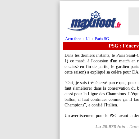
Actu foot
L1
Paris SG
>
>
PSG : l'éne
Dans les derniers instants, le Paris Saint
1) ce mardi à l'occasion d'un match en 
encaissé en fin de partie, le gardien par
cette saison) a expliqué sa colère pour D
"Oui, je suis très énervé parce que, pour 
faut s'améliorer dans la conservation du b
aussi pour la Ligue des Champions. L’équi
ballon, il faut continuer comme ça. Il fa
Champions", a confié l'Italien.
Un avertissement pour le PSG avant la de
Lu 29.976 fois
- Dami