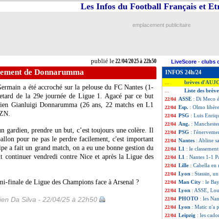
Les Infos du Football Français et E
emplacement publicitaire
publié le
22/04/2025 à 22h50
LiveScore
-
clubs 
rvement de Donnarumma
INFOS 24h/24
brèves d'AUJ
...
-Germain a été accroché sur la pelouse du FC Nantes (1-
Liste des brèv
...
retard de la 29e journée de Ligue 1. Agacé par ce but
ASSE
: Di Meco é
22/04
isien Gianluigi
Donnarumma
(26 ans, 22 matchs en L1
Esp.
: Olmo libère
22/04
AZN.
PSG
: Luis Enriq
22/04
Ang.
: Manchester
22/04
un gardien, prendre un but, c’est toujours une colère. Il
PSG
: l'énervem
22/04
allon pour ne pas le perdre facilement, c'est important
Nantes
: Abline 
22/04
pe a fait un grand match, on a eu une bonne gestion du
L1
: le classemen
22/04
ut continuer vendredi contre Nice et après la Ligue des
L1
: Nantes 1-1 Pa
22/04
Lille
: Cabella en
22/04
Lyon
: Stassin, u
22/04
mi-finale de Ligue des Champions face à Arsenal ?
Man City
: le Ba
22/04
Lyon
: ASSE, Loui
22/04
en Da Silva - 22/04/25 à 22h50
PHOTO
: les Na
22/04
Lyon
: Matic n'a
22/04
Leipzig
: les cado
22/04