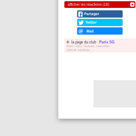
afficher les réactions (18)
Partager
Twitter
Mail
la page du club :
Paris SG
bilan, stats, réultats, calendrier,
effectif, tranferts, ...