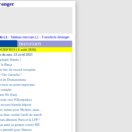
tranger
de L1
-
Tableau mercato L1
-
Transferts étranger
TRANSFERTS
OURD'HUI ( 6 août 2026)
es du mer. 23 avril 2025
pingle Stassin !
 le Barça
ue fier du record européen
 City s'arrache !
ent de Donnarumma
savoure un point important
t complet
ris SG (fini)
 route vers l'Olympiakos
n recours bientôt déposé
yer insiste pour McAtee, mais...
s-Jean voulait l'arrêt du match
ntais allument Paris et la LFP !
 pas aimé sa gestion contre MU
rs attentifs pour Simons