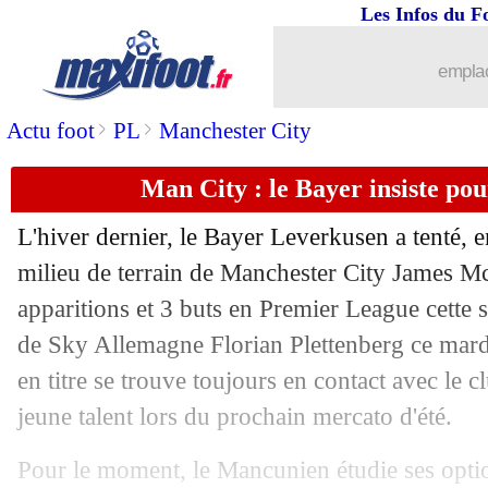
Les Infos du F
emplac
>
>
Actu foot
PL
Manchester City
Man City : le Bayer insiste po
L'hiver dernier, le Bayer Leverkusen a tenté, e
milieu de terrain de Manchester City James
Mc
apparitions et 3 buts en Premier League cette s
...
brèves d'AUJOURD'HUI ( 7 août 202
de Sky Allemagne Florian Plettenberg ce mar
en titre se trouve toujours en contact avec le cl
...
Liste des brèves du mer. 23 avril 2025
jeune talent lors du prochain mercato d'été.
22/04
ASSE
: Di Meco épingle Stassin !
Pour le moment, le Mancunien étudie ses optio