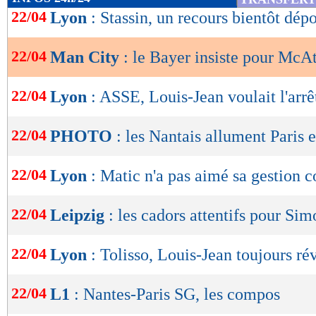
de
22/04
Lyon
: Stassin, un recours bientôt dép
lecture
22/04
Man City
: le Bayer insiste pour McAt
OK
22/04
Lyon
: ASSE, Louis-Jean voulait l'arr
22/04
PHOTO
: les Nantais allument Paris e
22/04
Lyon
: Matic n'a pas aimé sa gestion 
22/04
Leipzig
: les cadors attentifs pour Sim
22/04
Lyon
: Tolisso, Louis-Jean toujours ré
22/04
L1
: Nantes-Paris SG, les compos