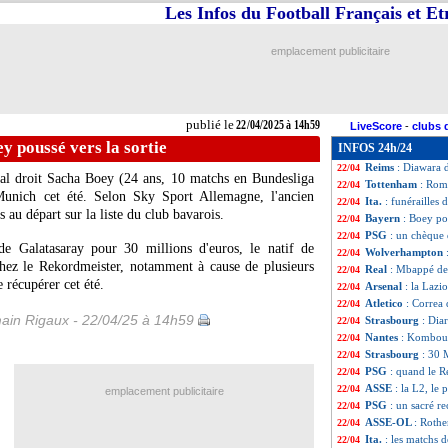
Les Infos du Football Français et E
Real
: Mbappé sif
22/04
Leeds
: cinq nuan
22/04
Real
: la crédulit
22/04
emplacement publicitaire
OM
: le stage, l
22/04
PSG
: Gallagher 
22/04
Dortmund
: Bran
22/04
EdF
: Lacroix ne s
22/04
publié le
22/04/2025 à 14h59
LiveScore
-
clubs 
Porto
: Man Utd 
22/04
y poussé vers la sortie
INFOS 24h/24
Man City
: Guard
22/04
Reims
: Diawara d
22/04
ral droit Sacha
Boey
(24 ans, 10 matchs en Bundesliga
Tottenham
: Rome
22/04
 Munich cet été. Selon Sky Sport Allemagne, l'ancien
Ita.
: funérailles
22/04
s au départ sur la liste du club bavarois.
Bayern
: Boey pou
22/04
PSG
: un chèque
22/04
e Galatasaray pour 30 millions d'euros, le natif de
Wolverhampton
22/04
chez le Rekordmeister, notamment à cause de plusieurs
Real
: Mbappé de 
22/04
e récupérer cet été.
Arsenal
: la Lazi
22/04
Atletico
: Correa 
22/04
ain Rigaux - 22/04/25 à 14h59
Strasbourg
: Dia
22/04
Nantes
: Komboua
22/04
Strasbourg
: 30 
22/04
PSG
: quand le Re
22/04
ASSE
: la L2, le 
22/04
emplacement publicitaire
PSG
: un sacré r
22/04
ASSE-OL
: Rothe
22/04
Ita.
: les matchs 
22/04