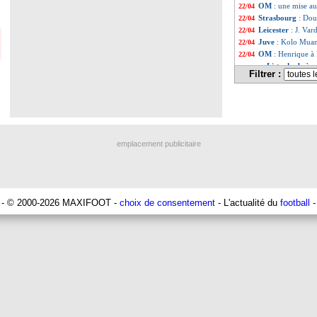
OM
: une mise au
22/04
Strasbourg
: Dou
22/04
Leicester
: J. Var
22/04
Juve
: Kolo Muani
22/04
OM
: Henrique à l
22/04
Liste des brève
...
Filtrer :
Liste des brèv
...
emplacement publicitaire
- © 2000-2026 MAXIFOOT -
choix de consentement
- L'actualité du
football
-