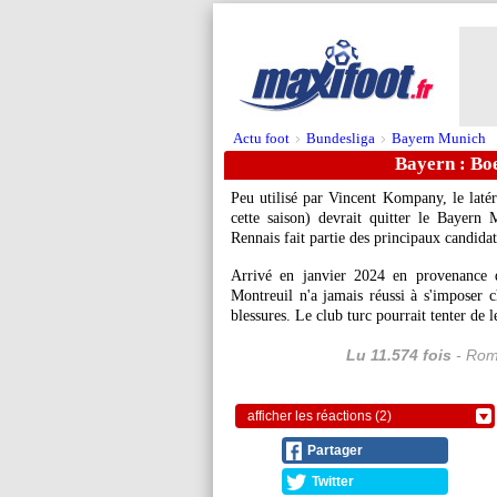
Actu foot
Bundesliga
Bayern Munich
>
>
Bayern : Boe
Peu utilisé par Vincent Kompany, le laté
cette saison) devrait quitter le Bayern
Rennais fait partie des principaux candidat
Arrivé en janvier 2024 en provenance d
Montreuil n'a jamais réussi à s'imposer 
blessures. Le club turc pourrait tenter de l
Lu 11.574 fois
- Rom
afficher les réactions (2)
Partager
Twitter