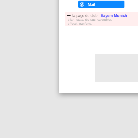
Mail
la page du club :
Bayern Munich
bilan, stats, réultats, calendrier,
effectif, tranferts, ...