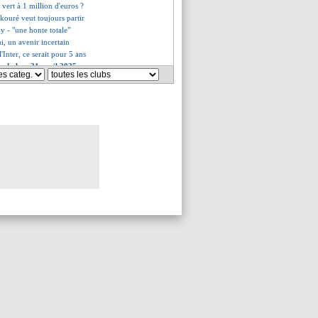
 vert à 1 million d'euros ?
kouré veut toujours partir
dy - "une honte totale"
, un avenir incertain
'Inter, ce serait pour 5 ans
s du lun. 21 avril 2025
es du dim. 20 avril 2025