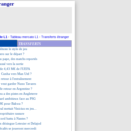
tranger
flé, Ancelotti répond
ces de Gray
é d'Ancelotti
es précisions de Longoria
très optimiste pour la LdC
dt, un rebond surprenant ?
e fait pas d'illusions
de L1
-
Tableau mercato L1
-
Transferts étranger
pense à Diogo Costa
TRANSFERTS
iola "injuste" avec Doku
éteste le style de jeu
ro sur le départ ?
 du pape, des matchs reportés
ssé vers la sortie
 de 4,43 M€ de l'UEFA
: Cunha vers Man Utd ?
retour à l'entraînement
o veut garder Nuno Tavares
de retour en Argentine ?
rra a des pistes en Angleterre
ré ambitieux face au PSG
M€ pour Bakwa ?
al mettait Vinicius en jeu...
propriétaire rassure
ecord battu à Nantes ?
n dézingue Letexier et Delajod
décalés se joueront mercredi