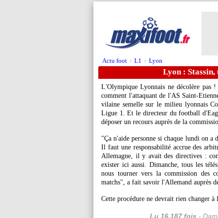
Actu foot
L1
Lyon
>
>
Lyon : Stassin,
L'Olympique Lyonnais ne décolère pas ! 
comment l'attaquant de l'AS Saint-Etienne
vilaine semelle sur le milieu lyonnais C
Ligue 1. Et le directeur du football d'Ea
déposer un recours auprès de la commissio
"Ça n'aide personne si chaque lundi on a d
Il faut une responsabilité accrue des arbi
Allemagne, il y avait des directives : c
exister ici aussi. Dimanche, tous les tél
nous tourner vers la commission des co
matchs", a fait savoir l'Allemand auprès 
Cette procédure ne devrait rien changer à 
Lu 16.187 fois
- Dami