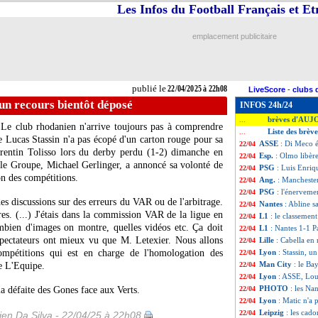
Les Infos du Football Français et E
emplacement publicitaire
publié le
22/04/2025 à 22h08
LiveScore
-
clubs 
 un recours bientôt déposé
INFOS 24h/24
brèves d'AUJ
...
Le club rhodanien n'arrive toujours pas à comprendre
Liste des brèv
...
 Lucas Stassin n'a pas écopé d'un carton rouge pour sa
ASSE
: Di Meco é
22/04
orentin Tolisso lors du derby perdu (1-2) dimanche en
Esp.
: Olmo libère
22/04
gle Groupe, Michael Gerlinger, a annoncé sa volonté de
PSG
: Luis Enriq
22/04
n des compétitions.
Ang.
: Manchester
22/04
PSG
: l'énervem
22/04
es discussions sur des erreurs du VAR ou de l'arbitrage.
Nantes
: Abline 
22/04
tres. (...) J'étais dans la commission VAR de la ligue en
L1
: le classemen
22/04
ombien d'images on montre, quelles vidéos etc. Ça doit
L1
: Nantes 1-1 Pa
22/04
éspectateurs ont mieux vu que M. Letexier. Nous allons
Lille
: Cabella en
22/04
mpétitions qui est en charge de l'homologation des
Lyon
: Stassin, u
22/04
Man City
: le Ba
de L'Equipe.
22/04
Lyon
: ASSE, Loui
22/04
PHOTO
: les Na
la défaite des Gones face aux Verts.
22/04
Lyon
: Matic n'a
22/04
Leipzig
: les cado
22/04
en Da Silva - 22/04/25 à 22h08