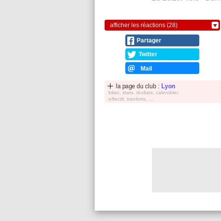
afficher les réactions (28)
Partager
Twitter
Mail
la page du club :
Lyon
bilan, stats, réultats, calendrier,
effectif, tranferts, ...