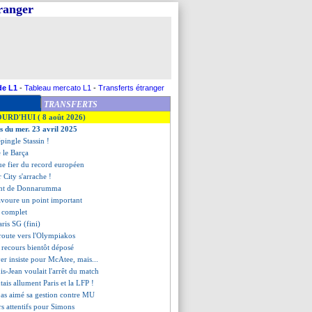
tranger
de L1
-
Tableau mercato L1
-
Transferts étranger
TRANSFERTS
OURD'HUI ( 8 août 2026)
es du mer. 23 avril 2025
pingle Stassin !
 le Barça
ue fier du record européen
 City s'arrache !
ent de Donnarumma
savoure un point important
t complet
ris SG (fini)
 route vers l'Olympiakos
n recours bientôt déposé
yer insiste pour McAtee, mais...
s-Jean voulait l'arrêt du match
ntais allument Paris et la LFP !
 pas aimé sa gestion contre MU
rs attentifs pour Simons