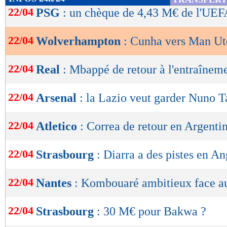
de
22/04
PSG
: un chèque de 4,43 M€ de l'UEF
lecture
22/04
Wolverhampton
: Cunha vers Man Ut
OK
22/04
Real
: Mbappé de retour à l'entraînem
22/04
Arsenal
: la Lazio veut garder Nuno T
22/04
Atletico
: Correa de retour en Argenti
22/04
Strasbourg
: Diarra a des pistes en An
22/04
Nantes
: Kombouaré ambitieux face 
22/04
Strasbourg
: 30 M€ pour Bakwa ?