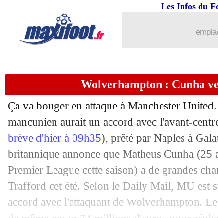
Les Infos du F
22/04
Lyon
: le verdict tombe pour Tolisso !
emplac
22/04
Brest
: Roy, une prolongation possible
22/04
Tottenham
: Postecoglou déjà conda
Wolverhampton : Cunha ve
22/04
Real
: Mbappé sifflé, Ancelotti répond
Ça va bouger en attaque à Manchester United. 
22/04
Leeds
: cinq nuances de Gray
mancunien aurait un accord avec l'avant-centr
brève d'hier à 09h35
), prêté par Naples à Gala
22/04
Real
: la crédulité d'Ancelotti
britannique annonce que Matheus
Cunha
(25 a
Premier League cette saison) a de grandes cha
22/04
OM
: le stage, les précisions de Longo
Trafford cet été. Selon le Daily Mail, MU est s
accord avec l'attaquant de Wolverhampton. Le
22/04
PSG
: Gallagher très optimiste pour l